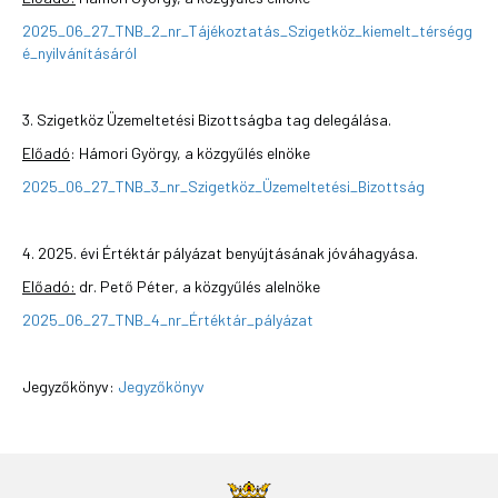
2025_06_27_TNB_2_nr_Tájékoztatás_Szigetköz_kiemelt_térségg
é_nyilvánításáról
3. Szigetköz Üzemeltetési Bizottságba tag delegálása.
Előadó
: Hámori György, a közgyűlés elnöke
2025_06_27_TNB_3_nr_Szigetköz_Üzemeltetési_Bizottság
4. 2025. évi Értéktár pályázat benyújtásának jóváhagyása.
Előadó:
dr. Pető Péter, a közgyűlés alelnöke
2025_06_27_TNB_4_nr_Értéktár_pályázat
Jegyzőkönyv:
Jegyzőkönyv