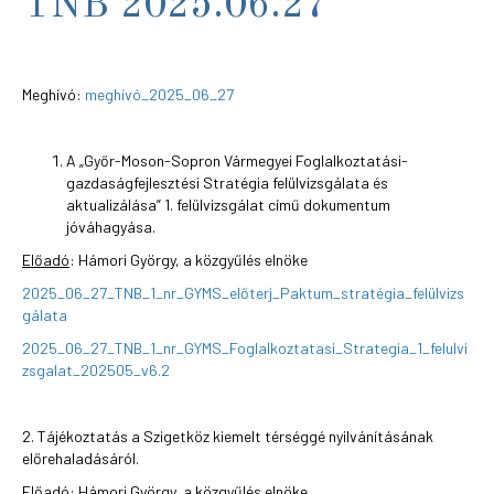
TNB 2025.06.27
Meghívó:
meghívó_2025_06_27
A „Győr-Moson-Sopron Vármegyei Foglalkoztatási-
gazdaságfejlesztési Stratégia felülvizsgálata és
aktualizálása” 1. felülvizsgálat című dokumentum
jóváhagyása.
Előadó
: Hámori György, a közgyűlés elnöke
2025_06_27_TNB_1_nr_GYMS_előterj_Paktum_stratégia_felülvizs
gálata
2025_06_27_TNB_1_nr_GYMS_Foglalkoztatasi_Strategia_1_felulvi
zsgalat_202505_v6.2
2. Tájékoztatás a Szigetköz kiemelt térséggé nyilvánításának
előrehaladásáról.
Előadó:
Hámori György, a közgyűlés elnöke