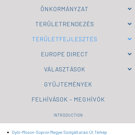
ÖNKORMÁNYZAT
TERÜLETRENDEZÉS
TERÜLETFEJLESZTÉS
EUROPE DIRECT
VÁLASZTÁSOK
GYŰJTEMÉNYEK
FELHÍVÁSOK – MEGHÍVÓK
INTRODUCTION
Győr-Moson-Sopron Megyei Szolgáltatási Út Térkép