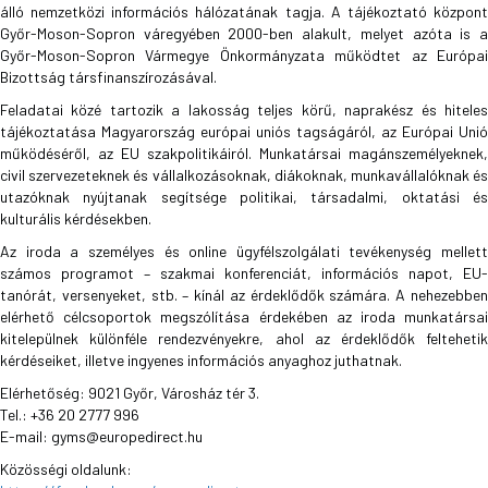
álló nemzetközi információs hálózatának tagja. A tájékoztató központ
Győr-Moson-Sopron váregyében 2000-ben alakult, melyet azóta is a
Győr-Moson-Sopron Vármegye Önkormányzata működtet az Európai
Bizottság társfinanszírozásával.
Feladatai közé tartozik a lakosság teljes körű, naprakész és hiteles
tájékoztatása Magyarország európai uniós tagságáról, az Európai Unió
működéséről, az EU szakpolitikáiról. Munkatársai magánszemélyeknek,
civil szervezeteknek és vállalkozásoknak, diákoknak, munkavállalóknak és
utazóknak nyújtanak segítsége politikai, társadalmi, oktatási és
kulturális kérdésekben.
Az iroda a személyes és online ügyfélszolgálati tevékenység mellett
számos programot – szakmai konferenciát, információs napot, EU-
tanórát, versenyeket, stb. – kínál az érdeklődők számára. A nehezebben
elérhető célcsoportok megszólítása érdekében az iroda munkatársai
kitelepülnek különféle rendezvényekre, ahol az érdeklődők feltehetik
kérdéseiket, illetve ingyenes információs anyaghoz juthatnak.
Elérhetőség: 9021 Győr, Városház tér 3.
Tel.: +36 20 2777 996
E-mail:
gyms@europedirect.hu
Közösségi oldalunk: