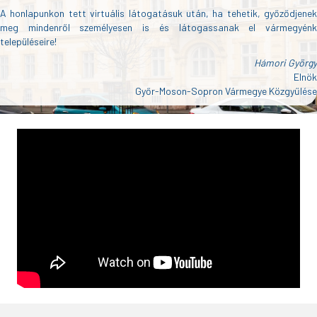
A honlapunkon tett virtuális látogatásuk után, ha tehetik, győződjenek
meg mindenről személyesen is és látogassanak el vármegyénk
településeire!
Hámori György
Elnök
Győr-Moson-Sopron Vármegye Közgyűlése