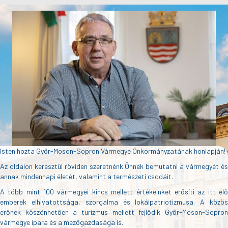
Isten hozta Győr-Moson-Sopron Vármegye Önkormányzatának honlapján!
Az oldalon keresztül röviden szeretnénk Önnek bemutatni a vármegyét és
annak mindennapi életét, valamint a természeti csodáit.
A több mint 100 vármegyei kincs mellett értékeinket erősíti az itt élő
emberek elhivatottsága, szorgalma és lokálpatriotizmusa. A közös
erőnek köszönhetően a turizmus mellett fejlődik Győr-Moson-Sopron
vármegye ipara és a mezőgazdasága is.