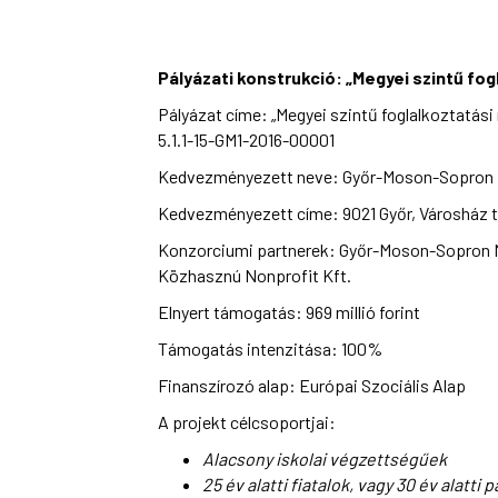
Pályázati konstrukció: „Megyei szintű f
Pályázat címe: „Megyei szintű foglalkoztatá
5.1.1-15-GM1-2016-00001
Kedvezményezett neve: Győr-Moson-Sopron 
Kedvezményezett címe: 9021 Győr, Városház t
Konzorciumi partnerek: Győr-Moson-Sopron Meg
Közhasznú Nonprofit Kft.
Elnyert támogatás: 969 millió forint
Támogatás intenzitása: 100%
Finanszírozó alap: Európai Szociális Alap
A projekt célcsoportjai:
Alacsony iskolai végzettségűek
25 év alatti fiatalok, vagy 30 év alatti