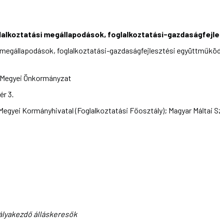
oglalkoztatási megállapodások, foglalkoztatási-gazdaságfej
si megállapodások, foglalkoztatási-gazdaságfejlesztési együttmű
Megyei Önkormányzat
ér 3.
yei Kormányhivatal (Foglalkoztatási Főosztály); Magyar Máltai Sz
 pályakezdő álláskeresők