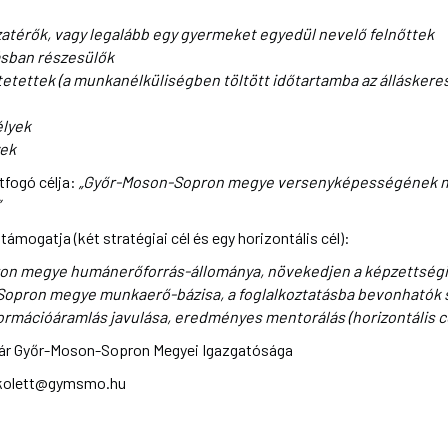
szatérők, vagy legalább egy gyermeket egyedül nevelő felnőttek
ásban részesülők
etettek (a munkanélküliségben töltött időtartamba az álláskere
lyek
yek
tfogó célja:
„Győr-Moson-Sopron megye versenyképességének 
ámogatja (két stratégiai cél és egy horizontális cél):
ron megye humánerőforrás-állománya, növekedjen a képzettségi és
Sopron megye munkaerő-bázisa, a foglalkoztatásba bevonhatók sz
nformációáramlás javulása, eredményes mentorálás (horizontális c
ár Győr-Moson-Sopron Megyei Igazgatósága
ikolett@gymsmo.hu