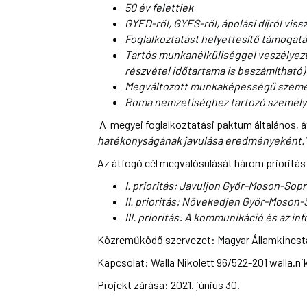
50 év felettiek
GYED-ről, GYES-ről, ápolási díjról vis
Foglalkoztatást helyettesítő támogat
Tartós munkanélküliséggel veszélyezt
részvétel időtartama is beszámítható)
Megváltozott munkaképességű szemé
Roma nemzetiséghez tartozó személ
A megyei foglalkoztatási paktum általános, á
hatékonyságának javulása eredményeként.”
Az átfogó cél megvalósulását három prioritás t
I. prioritás: Javuljon Győr-Moson-Sop
II. prioritás: Növekedjen Győr-Moson-
III. prioritás: A kommunikáció és az i
Közreműködő szervezet: Magyar Államkincst
Kapcsolat: Walla Nikolett 96/522-201
walla.n
Projekt zárása: 2021. június 30.