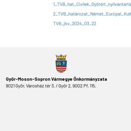
1_TVB_hat_Civilek_Győrért_nyilvántart
2_TVB_határozat_Német_Európai_Kult_
TVB_jkv_2024_03_22
Győr-Moson-Sopron Vármegye Önkormányzata
9021 Győr, Városház tér 3. / Győr 2. 9002 Pf. 115.