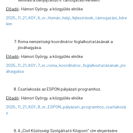
Előadó
: Hámori György, a közgyűlés elnöke
2025_11_21_KGY_6_nr_Humán_helyi_fejlesztések_támogatási_kére
lem
Roma nemzetiségi koordinátor foglalkoztatásának a
jóváhagyása.
Előadó
: Hámori György, a közgyűlés elnöke
2025_11_21_KGY_7_nr_roma_koordinátor_foglalkoztatásának_jóv
áhagyása
Csatlakozás az ESPON pályázati programhoz.
Előadó
: Hámori György, a közgyűlés elnöke
2025_11_21_KGY_8_nr_ESPON_pályázati_programhoz_csatlakozá
s
A „Civil Közösségi Szolgáltató Központ” cím elnyerésére