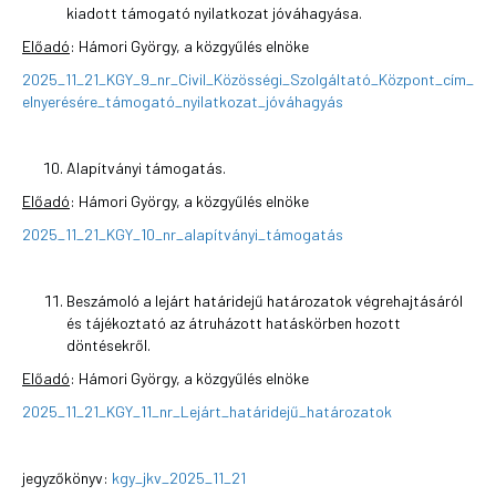
kiadott támogató nyilatkozat jóváhagyása.
Előadó
: Hámori György, a közgyűlés elnöke
2025_11_21_KGY_9_nr_Civil_Közösségi_Szolgáltató_Központ_cím_
elnyerésére_támogató_nyilatkozat_jóváhagyás
Alapítványi támogatás.
Előadó
: Hámori György, a közgyűlés elnöke
2025_11_21_KGY_10_nr_alapítványi_támogatás
Beszámoló a lejárt határidejű határozatok végrehajtásáról
és tájékoztató az átruházott hatáskörben hozott
döntésekről.
Előadó
: Hámori György, a közgyűlés elnöke
2025_11_21_KGY_11_nr_Lejárt_határidejű_határozatok
jegyzőkönyv:
kgy_jkv_2025_11_21