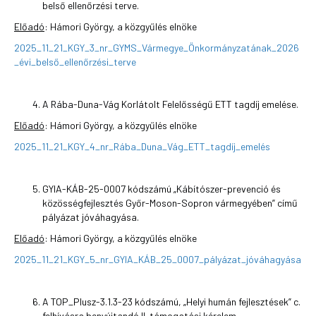
belső ellenőrzési terve.
Előadó
: Hámori György, a közgyűlés elnöke
2025_11_21_KGY_3_nr_GYMS_Vármegye_Önkormányzatának_2026
_évi_belső_ellenőrzési_terve
A Rába-Duna-Vág Korlátolt Felelősségű ETT tagdíj emelése.
Előadó
: Hámori György, a közgyűlés elnöke
2025_11_21_KGY_4_nr_Rába_Duna_Vág_ETT_tagdíj_emelés
GYIA-KÁB-25-0007 kódszámú „Kábítószer-prevenció és
közösségfejlesztés Győr-Moson-Sopron vármegyében” című
pályázat jóváhagyása.
Előadó
: Hámori György, a közgyűlés elnöke
2025_11_21_KGY_5_nr_GYIA_KÁB_25_0007_pályázat_jóváhagyása
A TOP_Plusz-3.1.3-23 kódszámú, „Helyi humán fejlesztések” c.
felhívásra benyújtandó II. támogatási kérelem.