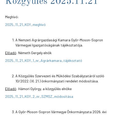
Közgyűlés 2025.11.21
Meghívó:
2025_11_21_KGY_meghivó
A Nemzeti Agrárgazdasági Kamara Győr-Moson-Sopron
Vármegyei Igazgatóságának tájékoztatója.
Előadó
: Németh Gergely elnök
2025_11_21_KGY_1_nr_Agrárkamara_tájékoztató
A Közgyűlés Szervezeti és Működési Szabályzatáról szóló
10/2022. (XI. 21.) önkormányzati rendelet módosítása.
Előadó
: Hámori György, a közgyűlés elnöke
2025_11_21_KGY_2_nr_SZMSZ_módosítása
A Győr-Moson-Sopron Vármegye Önkormányzata 2026. évi