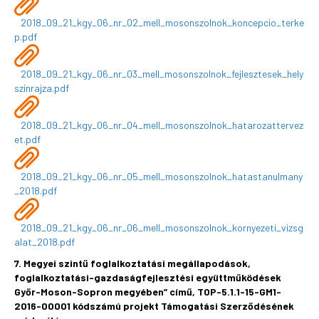
2018_09_21_kgy_06_nr_02_mell_mosonszolnok_koncepcio_terke
p.pdf
2018_09_21_kgy_06_nr_03_mell_mosonszolnok_fejlesztesek_hely
szinrajza.pdf
2018_09_21_kgy_06_nr_04_mell_mosonszolnok_hatarozattervez
et.pdf
2018_09_21_kgy_06_nr_05_mell_mosonszolnok_hatastanulmany
_2018.pdf
2018_09_21_kgy_06_nr_06_mell_mosonszolnok_kornyezeti_vizsg
alat_2018.pdf
7. Megyei szintű foglalkoztatási megállapodások,
foglalkoztatási-gazdaságfejlesztési együttműködések
Győr-Moson-Sopron megyében” című, TOP-5.1.1-15-GM1-
2016-00001 kódszámú projekt Támogatási Szerződésének