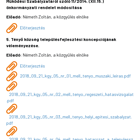
Működési Szabályzatáról szóló 11/2014. (XII.15.)
önkormányzati rendelet módosítása
Előadó
: Németh Zoltán, a közgyűlés elnöke
Előterjesztés
5. Tényő község településfejlesztési koncepciójának
véleményezése.
Előadó
: Németh Zoltán, a közgyűlés elnöke
Előterjesztés
2018_09_21_kgy_05_nr_01_mell_tenyo_muszaki_leiras.pdf
2018_09_21_kgy_05_nr_02_mell_tenyo_regeszeti_hatasvizsgalat
.pdf
2018_09_21_kgy_05_nr_03_mell_tenyo_helyi_epitesi_szabalyzat.
pdf
2018_09_21_kgy_05_nr_04_mell_tenyo_hatarozat_a_telepulessz