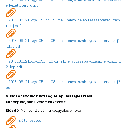
erkezeti_tervrol.pdf
2018_09_21_kgy_05_nr_05_mell_tenyo_telepulesszerkezeti_terv_
tsz_j.pdf
2018_09_21_kgy_05_nr_06_mell_tenyo_szabalyozasi_terv_sz_j1_
1_lap.pdf
2018_09_21_kgy_05_nr_07_mell_tenyo_szabalyozasi_terv_sz_j1_
2_lap.pdf
2018_09_21_kgy_05_nr_08_mell_tenyo_szabalyozasi_terv_sz_j2.
pdf
6. Mosonszolnok község településfejlesztési
koncepciójának véleményezése.
Előadó
: Németh Zoltán, a közgyűlés elnöke
Előterjesztés