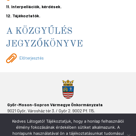
11. Interpellációk, kérdések.
12. Tájékoztatók.
A KÖZGYŰLÉS
JEGYZŐKÖNYVE
Előterjesztés
Győr-Moson-Sopron Vármegye Önkormányzata
9021 Győr, Városház tér 3. / Győr 2. 9002 Pf. 115.
Kedves Látogató! Tájékoztatjuk, hogy a honlap felhasználói
élmény fokozásának érdekében sütiket alkalmazunk. A
honlapunk használatával ön a tájékoztatásunkat tudomásul