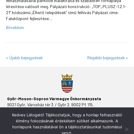
felhasználásával parkolók kialakítása és szabadtéri tornapálya
létesítése valósult meg. Pályázati konstrukció: „TOP_PLUSZ-1.2.1-
21” kódszámú „Élhető települések” című felhívás Pályázat címe:
Faluközpont fejlesztése…
Bővebben
« Újabb bejegyzések
Régebbi bejegyzések »
Győr-Moson-Sopron Vármegye Önkormányzata
9021 Győr, Városház tér 3. / Győr 2. 9002 Pf. 115.
Kedves Látogató! Tájékoztatjuk, hogy a honlap felhasználói
élmény fokozásának érdekében sütiket alkalmazunk. A
honlapunk használatával ön a tájékoztatásunkat tudomásul
veszi.