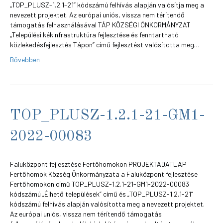
„TOP_PLUSZ-1.2.1-21” kódszámú felhívás alapján valósítja meg a
nevezett projektet. Az európai uniós, vissza nem térítendő
támogatás felhasználásával TÁP KÖZSÉGI ÖNKORMÁNYZAT
„Települési kékinfrastruktúra fejlesztése és fenntartható
közlekedésfejlesztés Tápon” című fejlesztést valósította meg…
Bővebben
TOP_PLUSZ-1.2.1-21-GM1-
2022-00083
Faluközpont fejlesztése Fertőhomokon PROJEKTADATLAP
Fertőhomok Község Önkormányzata a Faluközpont fejlesztése
Fertőhomokon című TOP_PLUSZ-1.2.1-21-GM1-2022-00083
kódszámú „Élhető települések” című és „TOP_PLUSZ-1.2.1-21”
kódszámú felhívás alapján valósította meg a nevezett projektet.
Az európai uniós, vissza nem térítendő támogatás