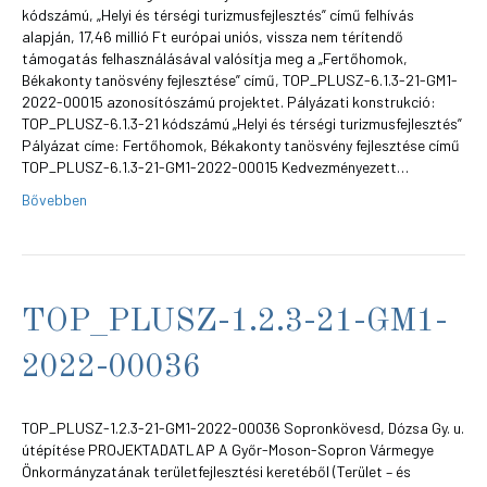
kódszámú, „Helyi és térségi turizmusfejlesztés” című felhívás
alapján, 17,46 millió Ft európai uniós, vissza nem térítendő
támogatás felhasználásával valósítja meg a „Fertőhomok,
Békakonty tanösvény fejlesztése” című, TOP_PLUSZ-6.1.3-21-GM1-
2022-00015 azonosítószámú projektet. Pályázati konstrukció:
TOP_PLUSZ-6.1.3-21 kódszámú „Helyi és térségi turizmusfejlesztés”
Pályázat címe: Fertőhomok, Békakonty tanösvény fejlesztése című
TOP_PLUSZ-6.1.3-21-GM1-2022-00015 Kedvezményezett…
Bővebben
TOP_PLUSZ-1.2.3-21-GM1-
2022-00036
TOP_PLUSZ-1.2.3-21-GM1-2022-00036 Sopronkövesd, Dózsa Gy. u.
útépítése PROJEKTADATLAP A Győr-Moson-Sopron Vármegye
Önkormányzatának területfejlesztési keretéből (Terület – és