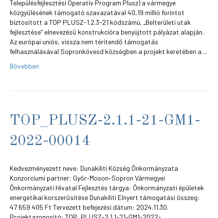
Településfejlesztési Operatív Program Plusz) a vármegye
közgyűlésének támogató szavazatával 40,19 millió forintot
biztosított a TOP PLUSZ-1.2.3-21 kódszámú, „Belterületi utak
fejlesztése” elnevezésű konstrukcióra benyújtott pályázat alapján.
Az európai uniós, vissza nem térítendő támogatás
felhasználásával Sopronkövesd községben a projekt keretében a…
Bővebben
TOP_PLUSZ-2.1.1-21-GM1-
2022-00014
Kedvezményezett neve: Dunakiliti Község Önkormányzata
Konzorciumi partner: Győr-Moson-Sopron Vármegyei
Önkormányzati Hivatal Fejlesztés tárgya: Önkormányzati épületek
energetikai korszerűsítése Dunakiliti Elnyert támogatási összeg:
47 659 405 Ft Tervezett befejezési dátum: 2024.11.30.
Projektazonosító: TOP_PLUSZ-2.1.1-21-GM1-2022-