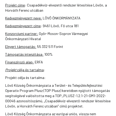
Projekt címe
: Csapadékvíz-elvezető rendszer létesítése Lövőn, a
Horváth Ferenc utcában
Kedvezményezett neve:
LÖVŐ ÖNKORMÁNYZATA
Kedvezményezett címe
: 9461 Lövő, Fő utca 181
Konzorciumi partner:
Győr-Moson-Sopron Vármegyei
Önkormányzati Hivatal
Elnyert támogatás:
55 332 511 Forint
Támogatás intenzitása:
100%
Finanszírozó alap:
ERFA
Projekt
célja és tartalma
:
Projekt célja és tartalma:
Lövő Község Önkormányzata a Terület- és Településfejlesztési
Operatív Program Plusz (TOP Plusz) keretében nyújtott támogatás
segítségével valósította meg a TOP_PLUSZ-1.2.1-21-GM1-2022-
00046 azonosítószámú, „Csapadékvíz-elvezető rendszer létesítése
Lövőn, a Horváth Ferenc utcában” című projektet.
Lövő Község Önkormányzata az európai uniós, vissza nem