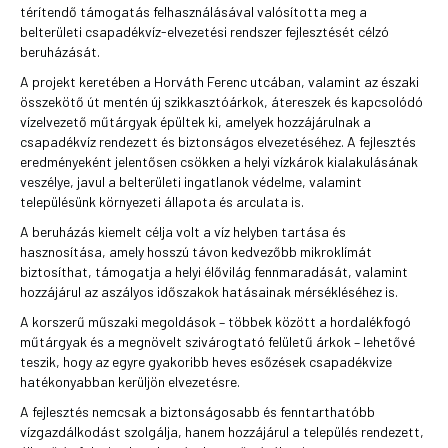
térítendő támogatás felhasználásával valósította meg a
belterületi csapadékvíz-elvezetési rendszer fejlesztését célzó
beruházását.
A projekt keretében a Horváth Ferenc utcában, valamint az északi
összekötő út mentén új szikkasztóárkok, átereszek és kapcsolódó
vízelvezető műtárgyak épültek ki, amelyek hozzájárulnak a
csapadékvíz rendezett és biztonságos elvezetéséhez. A fejlesztés
eredményeként jelentősen csökken a helyi vízkárok kialakulásának
veszélye, javul a belterületi ingatlanok védelme, valamint
településünk környezeti állapota és arculata is.
A beruházás kiemelt célja volt a víz helyben tartása és
hasznosítása, amely hosszú távon kedvezőbb mikroklímát
biztosíthat, támogatja a helyi élővilág fennmaradását, valamint
hozzájárul az aszályos időszakok hatásainak mérsékléséhez is.
A korszerű műszaki megoldások – többek között a hordalékfogó
műtárgyak és a megnövelt szivárogtató felületű árkok – lehetővé
teszik, hogy az egyre gyakoribb heves esőzések csapadékvize
hatékonyabban kerüljön elvezetésre.
A fejlesztés nemcsak a biztonságosabb és fenntarthatóbb
vízgazdálkodást szolgálja, hanem hozzájárul a település rendezett,