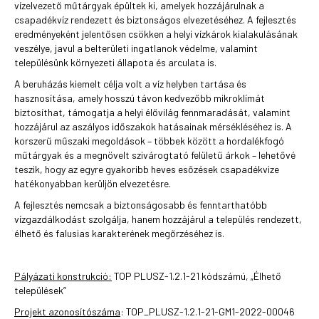
vízelvezető műtárgyak épültek ki, amelyek hozzájárulnak a
csapadékvíz rendezett és biztonságos elvezetéséhez. A fejlesztés
eredményeként jelentősen csökken a helyi vízkárok kialakulásának
veszélye, javul a belterületi ingatlanok védelme, valamint
településünk környezeti állapota és arculata is.
A beruházás kiemelt célja volt a víz helyben tartása és
hasznosítása, amely hosszú távon kedvezőbb mikroklímát
biztosíthat, támogatja a helyi élővilág fennmaradását, valamint
hozzájárul az aszályos időszakok hatásainak mérsékléséhez is. A
korszerű műszaki megoldások – többek között a hordalékfogó
műtárgyak és a megnövelt szivárogtató felületű árkok – lehetővé
teszik, hogy az egyre gyakoribb heves esőzések csapadékvize
hatékonyabban kerüljön elvezetésre.
A fejlesztés nemcsak a biztonságosabb és fenntarthatóbb
vízgazdálkodást szolgálja, hanem hozzájárul a település rendezett,
élhető és falusias karakterének megőrzéséhez is.
Pályázati konstrukció:
TOP PLUSZ-1.2.1-21 kódszámú, „Élhető
települések”
Projekt azonosítószáma
: TOP_PLUSZ-1.2.1-21-GM1-2022-00046