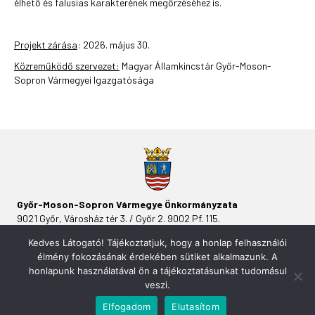
élhető és falusias karakterének megőrzéséhez is.
Projekt zárása
: 2026. május 30.
Közreműködő szervezet:
Magyar Államkincstár Győr-Moson-
Sopron Vármegyei Igazgatósága
Győr-Moson-Sopron Vármegye Önkormányzata
9021 Győr, Városház tér 3. / Győr 2. 9002 Pf. 115.
Kedves Látogató! Tájékoztatjuk, hogy a honlap felhasználói
élmény fokozásának érdekében sütiket alkalmazunk. A
honlapunk használatával ön a tájékoztatásunkat tudomásul
veszi.
Elfogadom
Elutasítom