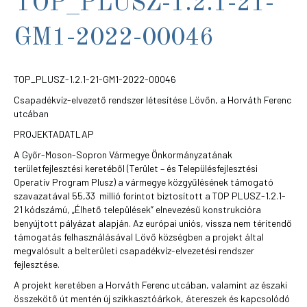
TOP_PLUSZ-1.2.1-21-
GM1-2022-00046
TOP_PLUSZ-1.2.1-21-GM1-2022-00046
Csapadékvíz-elvezető rendszer létesítése Lövőn, a Horváth Ferenc
utcában
PROJEKTADATLAP
A Győr-Moson-Sopron Vármegye Önkormányzatának
területfejlesztési keretéből (Terület – és Településfejlesztési
Operatív Program Plusz) a vármegye közgyűlésének támogató
szavazatával 55,33 millió forintot biztosított a TOP PLUSZ-1.2.1-
21 kódszámú, „Élhető települések” elnevezésű konstrukcióra
benyújtott pályázat alapján. Az európai uniós, vissza nem térítendő
támogatás felhasználásával Lövő községben a projekt által
megvalósult a belterületi csapadékvíz-elvezetési rendszer
fejlesztése.
A projekt keretében a Horváth Ferenc utcában, valamint az északi
összekötő út mentén új szikkasztóárkok, átereszek és kapcsolódó