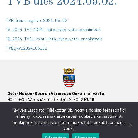
TVB ülés 2024.05.02.
TVB_ülés_meghívó_2024_05_02
15_2024_TVB_NOME_lista_nyba_vetel_anonimizalt
16_2024_TVB_Hrvati_lista_nyba_vetel_anonimizalt
TVB_jkv_2024_05_02
Győr-Moson-Sopron Vármegye Önkormányzata
9021 Győr, Városház tér 3. / Győr 2. 9002 Pf. 115.
Kedves Látogató! Tájékoztatjuk, hogy a honlap felhasználói
élmény fokozásának érdekében sütiket alkalmazunk. A
honlapunk használatával ön a tájékoztatásunkat tudomásul
veszi.
Elfogadom
Elutasítom