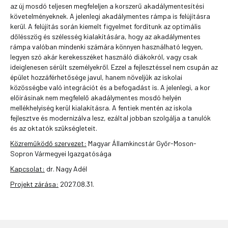
az új mosdó teljesen megfeleljen a korszerű akadálymentesítési
követelményeknek. A jelenlegi akadálymentes rámpa is felújításra
kerül. A felújítás során kiemelt figyelmet fordítunk az optimális
dőlésszög és szélesség kialakítására, hogy az akadálymentes
rámpa valóban mindenki számára könnyen használható legyen,
legyen szó akár kerekesszéket használó diákokról, vagy csak
ideiglenesen sérült személyekről. Ezzel a fejlesztéssel nem csupán az
épület hozzáférhetősége javul, hanem növeljük az iskolai
közösségbe való integrációt és a befogadást is. A jelenlegi, a kor
előírásinak nem megfelelő akadálymentes mosdó helyén
mellékhelyiség kerül kialakításra. A fentiek mentén az iskola
fejlesztve és modernizálva lesz, ezáltal jobban szolgálja a tanulók
és az oktatók szükségleteit.
Közreműködő szervezet:
Magyar Államkincstár Győr-Moson-
Sopron Vármegyei Igazgatósága
Kapcsolat:
dr. Nagy Adél
Projekt zárása:
2027.08.31.