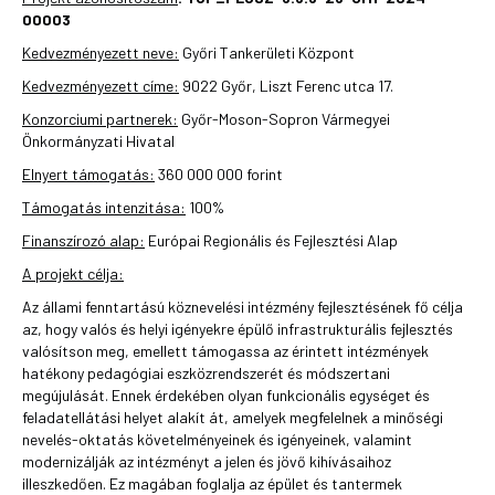
00003
Kedvezményezett neve:
Győri Tankerületi Központ
Kedvezményezett címe:
9022 Győr, Liszt Ferenc utca 17.
Konzorciumi partnerek:
Győr-Moson-Sopron Vármegyei
Önkormányzati Hivatal
Elnyert támogatás:
360 000 000 forint
Támogatás intenzitása:
100%
Finanszírozó alap:
Európai Regionális és Fejlesztési Alap
A projekt célja:
Az állami fenntartású köznevelési intézmény fejlesztésének fő célja
az, hogy valós és helyi igényekre épülő infrastrukturális fejlesztés
valósítson meg, emellett támogassa az érintett intézmények
hatékony pedagógiai eszközrendszerét és módszertani
megújulását. Ennek érdekében olyan funkcionális egységet és
feladatellátási helyet alakít át, amelyek megfelelnek a minőségi
nevelés-oktatás követelményeinek és igényeinek, valamint
modernizálják az intézményt a jelen és jövő kihívásaihoz
illeszkedően. Ez magában foglalja az épület és tantermek