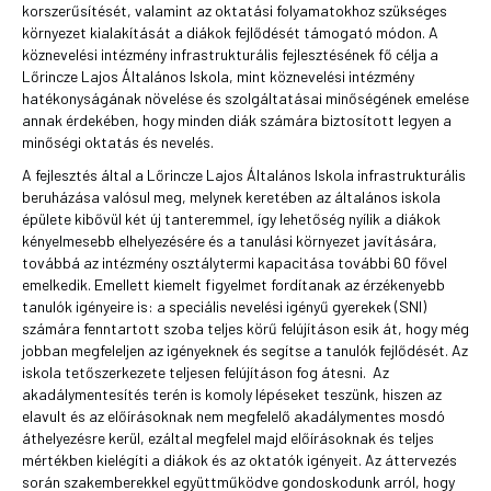
korszerűsítését, valamint az oktatási folyamatokhoz szükséges
környezet kialakítását a diákok fejlődését támogató módon. A
köznevelési intézmény infrastrukturális fejlesztésének fő célja a
Lőrincze Lajos Általános Iskola, mint köznevelési intézmény
hatékonyságának növelése és szolgáltatásai minőségének emelése
annak érdekében, hogy minden diák számára biztosított legyen a
minőségi oktatás és nevelés.
A fejlesztés által a Lőrincze Lajos Általános Iskola infrastrukturális
beruházása valósul meg, melynek keretében az általános iskola
épülete kibővül két új tanteremmel, így lehetőség nyílik a diákok
kényelmesebb elhelyezésére és a tanulási környezet javítására,
továbbá az intézmény osztálytermi kapacitása további 60 fővel
emelkedik. Emellett kiemelt figyelmet fordítanak az érzékenyebb
tanulók igényeire is: a speciális nevelési igényű gyerekek (SNI)
számára fenntartott szoba teljes körű felújításon esik át, hogy még
jobban megfeleljen az igényeknek és segítse a tanulók fejlődését. Az
iskola tetőszerkezete teljesen felújításon fog átesni. Az
akadálymentesítés terén is komoly lépéseket teszünk, hiszen az
elavult és az előírásoknak nem megfelelő akadálymentes mosdó
áthelyezésre kerül, ezáltal megfelel majd előírásoknak és teljes
mértékben kielégíti a diákok és az oktatók igényeit. Az áttervezés
során szakemberekkel együttműködve gondoskodunk arról, hogy