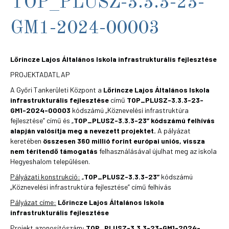
TOP_PLUSZ-3.3.3-23-
GM1-2024-00003
Lőrincze Lajos Általános Iskola infrastrukturális fejlesztése
PROJEKTADATLAP
A Győri Tankerületi Központ a
Lőrincze Lajos Általános Iskola
infrastrukturális fejlesztése
című
TOP_PLUSZ-3.3.3-23-
GM1-2024-00003
kódszámú „Köznevelési infrastruktúra
fejlesztése” című és „
TOP_PLUSZ-3.3.3-23”
kódszámú felhívás
alapján valósítja meg a nevezett projektet.
A pályázat
keretében
összesen 360 millió forint európai uniós, vissza
nem térítendő támogatás
felhasználásával újulhat meg az iskola
Hegyeshalom településen.
Pályázati konstrukció:
„
TOP_PLUSZ-3.3.3-23”
kódszámú
„Köznevelési infrastruktúra fejlesztése” című felhívás
Pályázat címe:
Lőrincze Lajos Általános Iskola
infrastrukturális fejlesztése
Projekt azonosítószám
: TOP_PLUSZ-3.3.3-23-GM1-2024-