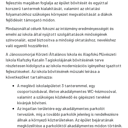
fejlesztés magában foglalja az épület bővítését és egyúttal
korszerű tantermek kialakítását, valamint az oktatási
folyamatokhoz szükséges környezet megvalósítását a diákok
fejlődését támogató módon.
Mindazonáltal célunk fokozni az intézmény eredményességét és
emelni az iskola által nyújtott szolgáltatások minőségének
színvonalát, ezzel biztosítva a minőségi oktatáshoz, neveléshez
való egyenlő hozzáférést.
A Jánossomorjai Körzeti Általános Iskola és Alapfokú Művészeti
Iskola Klafszky Katalin Tagiskolájának bővítésének terve
részletesen kidolgozta az iskola modernizációs igényeihez igazított
fejlesztéseket. Az iskola bővítésének műszaki leírása a
következőket tartalmazza:
A meglévő iskolaépületet 3 tanteremmel, egy
csoportszobával, illetve akadálymentes WC-kézmosóval,
valamint a szükséges közlekedő és gépészeti terekkel
kívánjuk bővíteni.
Az ingatlan területére egy akadálymentes parkolót
tervezünk, míg a további parkolók jelenleg is rendelkezésre
állnak a környező közterületeken. Az épület bejáratának
megközelítése a parkolóktól akadálymentes módon történik.