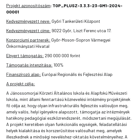
Projekt azonosítószám
: TOP_PLUSZ-3.3.3-23-GM1-2024-
00001
Kedvezményezett neve:
Győri Tankerületi Központ
Kedvezményezett címe:
9022 Győr, Liszt Ferenc utca 17.
Konzorciumi partnerek:
Győr-Moson-Sopron Vármegyei
Önkormányzati Hivatal
Elnyert támogatás:
290 000 000 forint
Támogatás intenzitása:
100%
Finanszírozó alap:
Európai Regionális és Fejlesztési Alap
A projekt célja:
A Jánossomorjai Körzeti Általános Iskola és Alapfokú Művészeti
Iskola, mint állami fenntartású köznevelési intézmény projektjének
fő célja az, hogy olyan infrastrukturális fejlesztés valósuljon meg,
amely valós, helyi igényekre alapozott, támogatja az intézmények
hatékony pedagógiai eszközrendszerét, módszertani megújulását.
A projekt keretében olyan funkcionális egységek, feladatellátási
helyek kialakítása és korszerűsítése valósulhat meg, amelyek
illeszkednek a minőségi neveléshez-oktatás követelményeihez. A