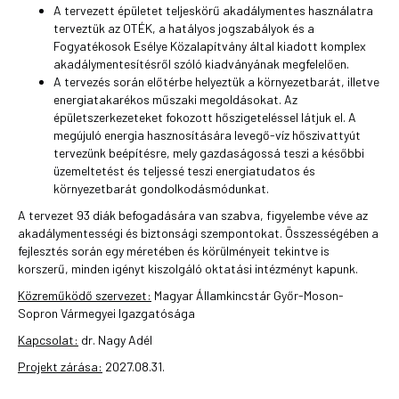
A tervezett épületet teljeskörű akadálymentes használatra
terveztük az OTÉK, a hatályos jogszabályok és a
Fogyatékosok Esélye Közalapítvány által kiadott komplex
akadálymentesítésről szóló kiadványának megfelelően.
A tervezés során előtérbe helyeztük a környezetbarát, illetve
energiatakarékos műszaki megoldásokat. Az
épületszerkezeteket fokozott hőszigeteléssel látjuk el. A
megújuló energia hasznosítására levegő-víz hőszivattyút
tervezünk beépítésre, mely gazdaságossá teszi a későbbi
üzemeltetést és teljessé teszi energiatudatos és
környezetbarát gondolkodásmódunkat.
A tervezet 93 diák befogadására van szabva, figyelembe véve az
akadálymentességi és biztonsági szempontokat. Összességében a
fejlesztés során egy méretében és körülményeit tekintve is
korszerű, minden igényt kiszolgáló oktatási intézményt kapunk.
Közreműködő szervezet:
Magyar Államkincstár Győr-Moson-
Sopron Vármegyei Igazgatósága
Kapcsolat:
dr. Nagy Adél
Projekt zárása:
2027.08.31.