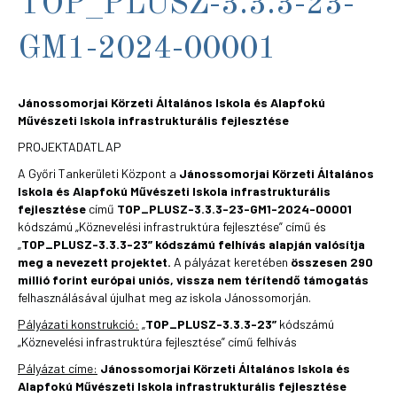
TOP_PLUSZ-3.3.3-23-
GM1-2024-00001
Jánossomorjai Körzeti Általános Iskola és Alapfokú
Művészeti Iskola infrastrukturális fejlesztése
PROJEKTADATLAP
A Győri Tankerületi Központ a
Jánossomorjai Körzeti Általános
Iskola és Alapfokú Művészeti Iskola infrastrukturális
fejlesztése
című
TOP_PLUSZ-3.3.3-23-GM1-2024-00001
kódszámú „Köznevelési infrastruktúra fejlesztése” című és
„
TOP_PLUSZ-3.3.3-23”
kódszámú felhívás alapján valósítja
meg a nevezett projektet.
A pályázat keretében
összesen 290
millió forint európai uniós, vissza nem térítendő támogatás
felhasználásával újulhat meg az iskola Jánossomorján.
Pályázati konstrukció:
„
TOP_PLUSZ-3.3.3-23”
kódszámú
„Köznevelési infrastruktúra fejlesztése” című felhívás
Pályázat címe:
Jánossomorjai Körzeti Általános Iskola és
Alapfokú Művészeti Iskola infrastrukturális fejlesztése