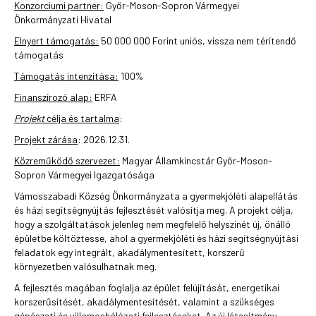
Konzorciumi partner:
Győr-Moson-Sopron Vármegyei
Önkormányzati Hivatal
Elnyert támogatás:
50 000 000 Forint uniós, vissza nem térítendő
támogatás
Támogatás intenzitása:
100%
Finanszírozó alap:
ERFA
Projekt
célja és tartalma
:
Projekt zárása
: 2026.12.31.
Közreműködő szervezet:
Magyar Államkincstár Győr-Moson-
Sopron Vármegyei Igazgatósága
Vámosszabadi Község Önkormányzata a gyermekjóléti alapellátás
és házi segítségnyújtás fejlesztését valósítja meg. A projekt célja,
hogy a szolgáltatások jelenleg nem megfelelő helyszínét új, önálló
épületbe költöztesse, ahol a gyermekjóléti és házi segítségnyújtási
feladatok egy integrált, akadálymentesített, korszerű
környezetben valósulhatnak meg.
A fejlesztés magában foglalja az épület felújítását, energetikai
korszerűsítését, akadálymentesítését, valamint a szükséges
gépészeti és villamoshálózati fejlesztéseket. Az új létesítmény