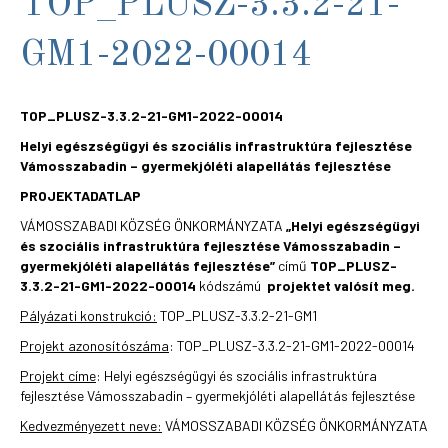
TOP_PLUSZ-3.3.2-21-
GM1-2022-00014
TOP_PLUSZ-3.3.2-21-GM1-2022-00014
Helyi egészségügyi és szociális infrastruktúra fejlesztése
Vámosszabadin – gyermekjóléti alapellátás fejlesztése
PROJEKTADATLAP
VÁMOSSZABADI KÖZSÉG ÖNKORMÁNYZATA
„Helyi egészségügyi
és szociális infrastruktúra fejlesztése Vámosszabadin –
gyermekjóléti alapellátás fejlesztése”
című
TOP_PLUSZ-
3.3.2-21-GM1-2022-00014
kódszámú
projektet valósít meg.
Pályázati konstrukció:
TOP_PLUSZ-3.3.2-21-GM1
Projekt azonosítószáma
: TOP_PLUSZ-3.3.2-21-GM1-2022-00014
Projekt címe
: Helyi egészségügyi és szociális infrastruktúra
fejlesztése Vámosszabadin – gyermekjóléti alapellátás fejlesztése
Kedvezményezett neve:
VÁMOSSZABADI KÖZSÉG ÖNKORMÁNYZATA