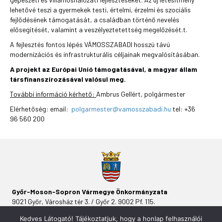
lehetővé teszi a gyermekek testi, értelmi, érzelmi és szociális
fejlődésének támogatását, a családban történő nevelés
elősegítését, valamint a veszélyeztetettség megelőzését.t.
A fejlesztés fontos lépés VÁMOSSZABADI hosszú távú
modernizációs és infrastrukturális céljainak megvalósításában.
A projekt az Európai Unió támogatásával, a magyar állam
társfinanszírozásával valósul meg.
További információ kérhető:
Ambrus Gellért, polgármester
Elérhetőség: email:
polgarmester@vamosszabadi.hu
tel: +36
96 560 200
Győr-Moson-Sopron Vármegye Önkormányzata
9021 Győr, Városház tér 3. / Győr 2. 9002 Pf. 115.
Kedves Látogató! Tájékoztatjuk, hogy a honlap felhasználói