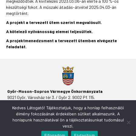
megkezdődtek. A kivitelezés 2023.03.06-án elérte a 100 %-os
készültségi fokot. A műszaki átadás-átvétel 2025.04.03-án
megtörtént.
A projekt a tervezett ütem szerint megvalósult.
A kötelező nyilvánosság elemei teljesültek.
A projektmenedzsment a tervezett ütemben elvégezte
feladatát.
Győr-Moson-Sopron Vármegye Önkormányzata
9021 Győr, Városház tér 3. / Győr 2. 9002 Pf. 115.
Kedves Látogató! Tájékoztatjuk, hogy a honlap felhasználói
élmény fokozásának érdekében sütiket alkalmazunk. A
honlapunk használatával ön a tájékoztatásunkat tudomásul
veszi.
Elfogadom
Elutasítom