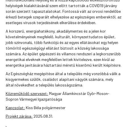
helyiségek kialakításánál szem előtt tartották a COVID19 járvány
során szerzett tapasztalatokat. Fontossá vált az orvosi rendelőbe
érkező betegek szeparált elhelyezése az egészséges emberektől, az
esetleges vírusok terjedésének elkerülése érdekében.
A korszerű, energiahatékony, akadálymentes és a jelen kor
követelményeinek megfelelő, kulturált, környezettudatos épület,
jobb színvonalú, több funkciójú és az egyes ellátásokat egy helyen
tömörítő egészségügyi ellátást biztosít a község lakossága
számára. Az épület gépészeti és villamos rendszeri a legkorszerűbb
energetikai elveknek megfelelően lettek kivitelezve, ezen kívül az
energetika javítására háztartási méretű kiserőmű került kiépítésre.
Az Egészségház megépítése által a település még vonzóbbá válik a
kisgyermekes szülők, családot alapítani vágyók számára, mely
által növekedhet a település lakosságszáma.
Közreműködő szervezet:
Magyar Államkincstár Győr-Moson-
Sopron Vármegyei Igazgatósága
Kapcsolat:
Kiss Béla polgármester
Projekt zárása:
2025.08.31.