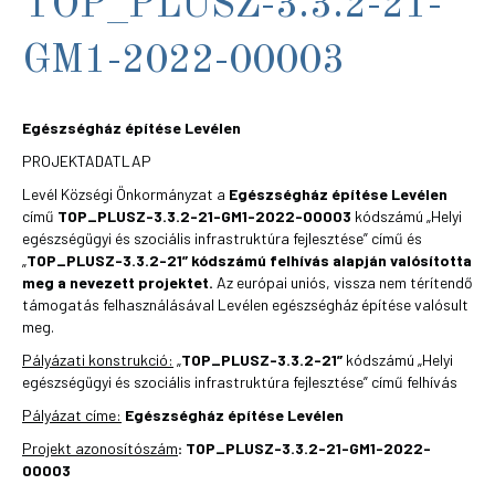
TOP_PLUSZ-3.3.2-21-
GM1-2022-00003
Egészségház építése Levélen
PROJEKTADATLAP
Levél Községi Önkormányzat a
Egészségház építése Levélen
című
TOP_PLUSZ-3.3.2-21-GM1-2022-00003
kódszámú „Helyi
egészségügyi és szociális infrastruktúra fejlesztése” című és
„
TOP_PLUSZ-3.3.2-21”
kódszámú felhívás alapján valósította
meg a nevezett projektet.
Az európai uniós, vissza nem térítendő
támogatás felhasználásával Levélen egészségház építése valósult
meg.
Pályázati konstrukció:
„
TOP_PLUSZ-3.3.2-21”
kódszámú „Helyi
egészségügyi és szociális infrastruktúra fejlesztése” című felhívás
Pályázat címe:
Egészségház építése Levélen
Projekt azonosítószám
: TOP_PLUSZ-3.3.2-21-GM1-2022-
00003