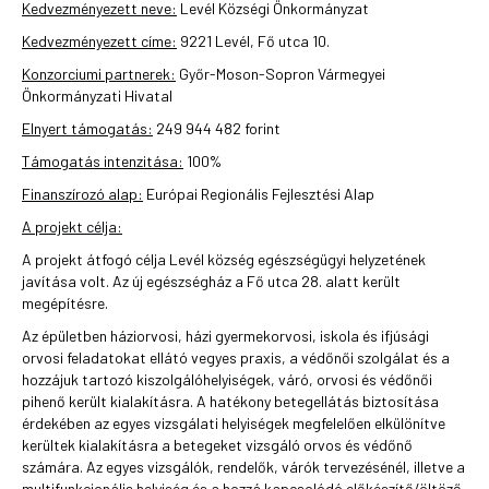
Kedvezményezett neve:
Levél Községi Önkormányzat
Kedvezményezett címe:
9221 Levél, Fő utca 10.
Konzorciumi partnerek:
Győr-Moson-Sopron Vármegyei
Önkormányzati Hivatal
Elnyert támogatás:
249 944 482 forint
Támogatás intenzitása:
100%
Finanszírozó alap:
Európai Regionális Fejlesztési Alap
A projekt célja:
A projekt átfogó célja Levél község egészségügyi helyzetének
javítása volt. Az új egészségház a Fő utca 28. alatt került
megépítésre.
Az épületben háziorvosi, házi gyermekorvosi, iskola és ifjúsági
orvosi feladatokat ellátó vegyes praxis, a védőnői szolgálat és a
hozzájuk tartozó kiszolgálóhelyiségek, váró, orvosi és védőnői
pihenő került kialakításra. A hatékony betegellátás biztosítása
érdekében az egyes vizsgálati helyiségek megfelelően elkülönítve
kerültek kialakításra a betegeket vizsgáló orvos és védőnő
számára. Az egyes vizsgálók, rendelők, várók tervezésénél, illetve a
multifunkcionális helyiség és a hozzá kapcsolódó előkészítő/öltöző