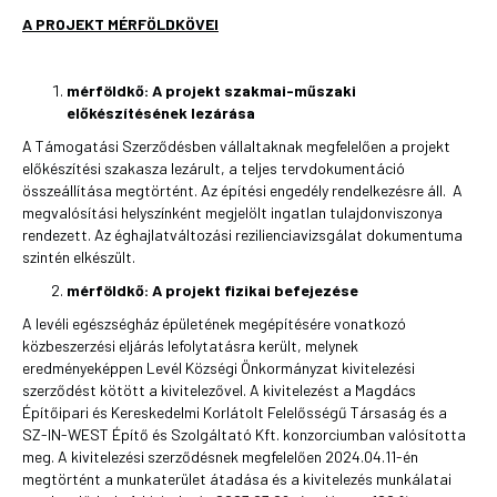
A PROJEKT MÉRFÖLDKÖVEI
mérföldkő:
A projekt szakmai-műszaki
előkészítésének lezárása
A Támogatási Szerződésben vállaltaknak megfelelően a projekt
előkészítési szakasza lezárult, a teljes tervdokumentáció
összeállítása megtörtént. Az építési engedély rendelkezésre áll. A
megvalósítási helyszínként megjelölt ingatlan tulajdonviszonya
rendezett. Az éghajlatváltozási rezilienciavizsgálat dokumentuma
szintén elkészült.
mérföldkő: A projekt fizikai befejezése
A levéli egészségház épületének megépítésére vonatkozó
közbeszerzési eljárás lefolytatásra került, melynek
eredményeképpen Levél Községi Önkormányzat kivitelezési
szerződést kötött a kivitelezővel. A kivitelezést a Magdács
Építőipari és Kereskedelmi Korlátolt Felelősségű Társaság és a
SZ-IN-WEST Építő és Szolgáltató Kft. konzorciumban valósította
meg. A kivitelezési szerződésnek megfelelően 2024.04.11-én
megtörtént a munkaterület átadása és a kivitelezés munkálatai