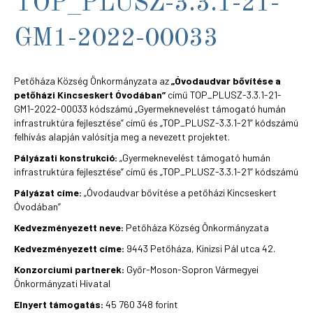
TOP_PLUSZ-3.3.1-21-
GM1-2022-00033
Petőháza Község Önkormányzata az
„Óvodaudvar bővítése a
petőházi Kincseskert Óvodában”
című TOP_PLUSZ-3.3.1-21-
GM1-2022-00033 kódszámú „Gyermeknevelést támogató humán
infrastruktúra fejlesztése” című és „TOP_PLUSZ-3.3.1-21” kódszámú
felhívás alapján valósítja meg a nevezett projektet.
Pályázati konstrukció:
„Gyermeknevelést támogató humán
infrastruktúra fejlesztése” című és „TOP_PLUSZ-3.3.1-21” kódszámú
Pályázat címe:
„Óvodaudvar bővítése a petőházi Kincseskert
Óvodában”
Kedvezményezett neve:
Petőháza Község Önkormányzata
Kedvezményezett címe:
9443 Petőháza, Kinizsi Pál utca 42.
Konzorciumi partnerek:
Győr-Moson-Sopron Vármegyei
Önkormányzati Hivatal
Elnyert támogatás:
45 760 348 forint