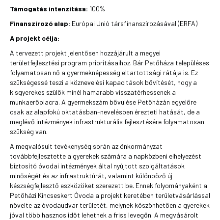
Támogatás intenzitása:
100%
Finanszírozó alap:
Európai Unió társfinanszírozásával (ERFA)
A projekt célja:
A tervezett projekt jelentősen hozzájárult a megyei
területfejlesztési program prioritásaihoz. Bár Petőháza településes
folyamatosan nő a gyermeknépesség eltartottsági rátája is. Ez
szükségessé teszi a köznevelési kapacitások bővítését, hogy a
kisgyerekes szülők minél hamarabb visszatérhessenek a
munkaerőpiacra. A gyermekszám bővülése Petőházán egyelőre
csak az alapfokú oktatásban-nevelésben érezteti hatását, de a
meglévő intézmények infrastrukturális fejlesztésére folyamatosan
szükség van.
A megvalósult tevékenység során az önkormányzat
továbbfejlesztette a gyerekek számára a napközbeni elhelyezést
biztosító óvodai intézmények által nyújtott szolgáltatások
minőségét és az infrastruktúrát, valamint különböző új
készségfejlesztő eszközöket szerezett be. Ennek folyományaként a
Petőházi Kincseskert Óvoda a projekt keretében területvásárlással
növelte az óvodaudvar területét, melynek köszönhetően a gyerekek
jóval több hasznos időt lehetnek a friss levegőn. A megvásárolt