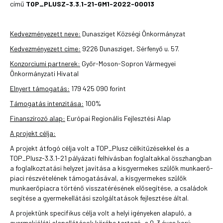
című
TOP_PLUSZ-3.3.1-21-GM1-2022-00013
Kedvezményezett neve:
Dunasziget Községi Önkormányzat
Kedvezményezett címe:
9226 Dunasziget, Sérfenyő u. 57.
Konzorciumi partnerek:
Győr-Moson-Sopron Vármegyei
Önkormányzati Hivatal
Elnyert támogatás:
179 425 090 forint
Támogatás intenzitása:
100%
Finanszírozó alap:
Európai Regionális Fejlesztési Alap
A projekt célja:
A projekt átfogó célja volt a TOP_Plusz célkitűzésekkel és a
TOP_Plusz-3.3.1-21 pályázati felhívásban foglaltakkal összhangban
a foglalkoztatási helyzet javítása a kisgyermekes szülők munkaerő-
piaci részvételének támogatásával, a kisgyermekes szülők
munkaerőpiacra történő visszatérésének elősegítése, a családok
segítése a gyermekellátási szolgáltatások fejlesztése által.
A projektünk specifikus célja volt a helyi igényeken alapuló, a
gyermekjóléti alapellátások körébe tartozó, a 0-3 éves korú