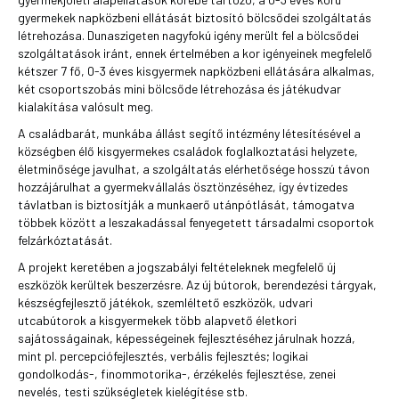
gyermekek napközbeni ellátását biztosító bölcsődei szolgáltatás
létrehozása. Dunaszigeten nagyfokú igény merült fel a bölcsődei
szolgáltatások iránt, ennek értelmében a kor igényeinek megfelelő
kétszer 7 fő, 0-3 éves kisgyermek napközbeni ellátására alkalmas,
két csoportszobás mini bölcsőde létrehozása és játékudvar
kialakítása valósult meg.
A családbarát, munkába állást segítő intézmény létesítésével a
községben élő kisgyermekes családok foglalkoztatási helyzete,
életminősége javulhat, a szolgáltatás elérhetősége hosszú távon
hozzájárulhat a gyermekvállalás ösztönzéséhez, így évtizedes
távlatban is biztosítják a munkaerő utánpótlását, támogatva
többek között a leszakadással fenyegetett társadalmi csoportok
felzárkóztatását.
A projekt keretében a jogszabályi feltételeknek megfelelő új
eszközök kerültek beszerzésre. Az új bútorok, berendezési tárgyak,
készségfejlesztő játékok, szemléltető eszközök, udvari
utcabútorok a kisgyermekek több alapvető életkori
sajátosságainak, képességeinek fejlesztéséhez járulnak hozzá,
mint pl. percepciófejlesztés, verbális fejlesztés; logikai
gondolkodás-, finommotorika-, érzékelés fejlesztése, zenei
nevelés, testi szükségletek kielégítése stb.