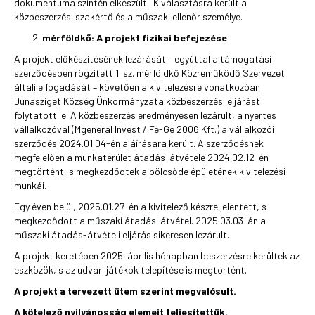
dokumentuma szintén elkészült. Kiválasztásra került a
közbeszerzési szakértő és a műszaki ellenőr személye.
mérföldkő: A projekt fizikai befejezése
A projekt előkészítésének lezárását – egyúttal a támogatási
szerződésben rögzített 1. sz. mérföldkő Közreműködő Szervezet
általi elfogadását – követően a kivitelezésre vonatkozóan
Dunasziget Község Önkormányzata közbeszerzési eljárást
folytatott le. A közbeszerzés eredményesen lezárult, a nyertes
vállalkozóval (Mgeneral Invest / Fe-Ge 2006 Kft.) a vállalkozói
szerződés 2024.01.04-én aláírásara került. A szerződésnek
megfelelően a munkaterület átadás-átvétele 2024.02.12-én
megtörtént, s megkezdődtek a bölcsőde épületének kivitelezési
munkái.
Egy éven belül, 2025.01.27-én a kivitelező készre jelentett, s
megkezdődött a műszaki átadás-átvétel. 2025.03.03-án a
műszaki átadás-átvételi eljárás sikeresen lezárult.
A projekt keretében 2025. április hónapban beszerzésre kerültek az
eszközök, s az udvari játékok telepítése is megtörtént.
A projekt a tervezett ütem szerint megvalósult.
A kötelező nyilvánosság elemeit teljesítettük.