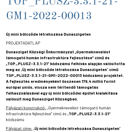
TOP_PLUSZ-3.3.1-21-
GM1-2022-00013
Új mini bölcsőde létrehozása Dunaszigeten
PROJEKTADATLAP
Dunasziget Községi Önkormányzat „Gyermeknevelést
támogató humán infrastruktúra fejlesztése” című és
„TOP_PLUSZ-3.3.1-21” kódszámú felhívás alapján valósította
meg az
„
Új mini bölcsőde létrehozása Dunaszigeten
”
című
TOP_PLUSZ-3.3.1-21-GM1-2022-00013 kódszámú projektet.
A fejlesztés eredményeként összesen 179,4 millió forint
európai uniós, vissza nem térítendő támogatás
felhasználásával egy új mini bölcsődei épület kialakítása
valósult meg Dunasziget Községben.
Pályázati konstrukció:
„Gyermeknevelést támogató humán
infrastruktúra fejlesztése” című és „
TOP_PLUSZ-3.3.1-21”
kódszámú
Pályázat címe:
„
Új mini bölcsőde létrehozása Dunaszigeten
”