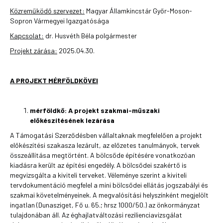
Közreműködő szervezet:
Magyar Államkincstár Győr-Moson-
Sopron Vármegyei Igazgatósága
Kapcsolat:
dr. Husvéth Béla polgármester
Projekt zárása:
2025.04.30.
A PROJEKT MÉRFÖLDKÖVEI
mérföldkő:
A projekt szakmai-műszaki
előkészítésének lezárása
A Támogatási Szerződésben vállaltaknak megfelelően a projekt
előkészítési szakasza lezárult, az előzetes tanulmányok, tervek
összeállítása megtörtént. A bölcsőde építésére vonatkozóan
kiadásra került az építési engedély. A bölcsődei szakértő is
megvizsgálta a kiviteli terveket. Véleménye szerint a kiviteli
tervdokumentáció megfelel a mini bölcsődei ellátás jogszabályi és
szakmai követelményeinek. A megvalósítási helyszínként megjelölt
ingatlan (Dunasziget, Fő u. 65.; hrsz 1000/50.) az önkormányzat
tulajdonában áll. Az éghajlatváltozási rezilienciavizsgálat