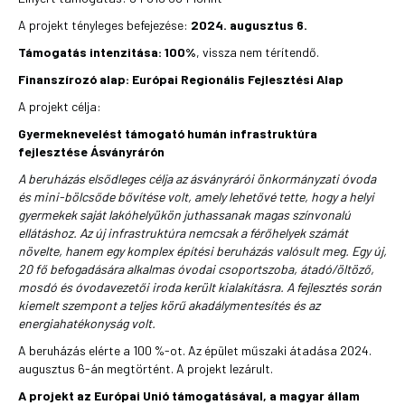
A projekt tényleges befejezése:
2024. augusztus 6.
Támogatás intenzitása: 100%
, vissza nem térítendő.
Finanszírozó alap: Európai Regionális Fejlesztési Alap
A projekt célja:
Gyermeknevelést támogató humán infrastruktúra
fejlesztése Ásványrárón
A beruházás elsődleges célja az ásványrárói önkormányzati óvoda
és mini-bölcsőde bővítése volt, amely lehetővé tette, hogy a helyi
gyermekek saját lakóhelyükön juthassanak magas színvonalú
ellátáshoz. Az új infrastruktúra nemcsak a férőhelyek számát
növelte, hanem egy komplex építési beruházás valósult meg. Egy új,
20 fő befogadására alkalmas óvodai csoportszoba, átadó/öltöző,
mosdó és óvodavezetői iroda került kialakításra. A fejlesztés során
kiemelt szempont a teljes körű akadálymentesítés és az
energiahatékonyság volt.
A beruházás elérte a 100 %-ot. Az épület műszaki átadása 2024.
augusztus 6-án megtörtént. A projekt lezárult.
A projekt az Európai Unió támogatásával, a magyar állam