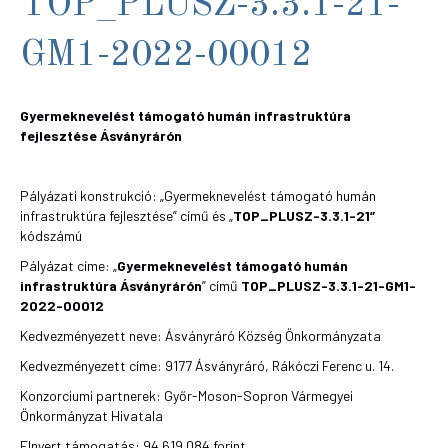
TOP_PLUSZ-3.3.1-21-
GM1-2022-00012
Gyermeknevelést támogató humán infrastruktúra
fejlesztése Ásványrárón
Pályázati konstrukció: „Gyermeknevelést támogató humán
infrastruktúra fejlesztése” című és „
TOP_PLUSZ-3.3.1-21”
kódszámú
Pályázat címe: „
Gyermeknevelést támogató humán
infrastruktúra Ásványrárón
” című
TOP_PLUSZ-3.3.1-21-GM1-
2022-00012
Kedvezményezett neve: Ásványráró Község Önkormányzata
Kedvezményezett címe: 9177 Ásványráró, Rákóczi Ferenc u. 14.
Konzorciumi partnerek: Győr-Moson-Sopron Vármegyei
Önkormányzat Hivatala
Elnyert támogatás: 94 619 084 forint