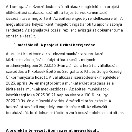
A Támogatási Szerződésben vállaltaknak megfelelően a projekt
előkészítési szakasza lezárult, a teljes tervdokumentáció
összeállítása megtörtént. Az építési engedély rendelkezésre áll. A
megvalósítási helyszínként megjelölt ingatlanok tulajdonviszonya
rendezett. Az éghajlatváltozási rezilienciavizsgálat dokumentuma
szintén elkészült.
mérföldkő: A projekt fizikai befejezése
A projekt keretében a kivitelezési munkákra vonatkozó
közbeszerzési eljárás lefolytatásra került, melynek
eredményeképpen 2023.03.20-án aláírásra került a vállalkozási
szerződés a Mikolasek Építő és Szolgáltató Kft. és Gönyű Község
Önkormányzata között. A vállalkozási szerződésnek megfelelően
2023. április 04-én megtörtént a munkaterület átadása és a
kivitelezési munkák megkezdődtek. Az építési munkálatok
készültségi foka 2023.09.21. napján elérte a 100 %-ot, így
2023.10.04-én a műszaki átadás-átvételi eljárás lezárult. A
használatbavételi engedély rendelkezésre áll. Az elkészült
beruházásól, fotódokumentációt a záró beszámolóhoz csatoltunk.
A projekt a tervezett ütem szerint megvalósult.