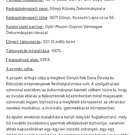
Kedvezményezett neve:
Gönyű Község Önkormányzata
Kedvezményezett címe
: 9071 Gönyű, Kossuth Lajos utca 93.
Konzorciumi partner:
Győr-Moson-Sopron Vármegyei
Önkormányzati Hivatal
Elnyert támogatás
: 221,12 millió forint
Támogatás intenzitása
: 100%
Finanszírozó alap:
ERFA
A projekt célja:
A projekt átfogó célja a meglévő Gönyűi Kék Duna Óvoda és
Bölcsőde intézményének férőhelybővítése volt. A szolgáltatási
színvonal esetében az önkormányzat kiemelt célként tűzte ki, hogy
az óvodai ellátás a fejlesztésnek köszönhetően minél magasabb
színvonalú legyen, biztosítva a megfelelő környezetet az oktatási-
nevelési munkához, a motiváló, gyermekbarát környezethez.
Az épület emeletén kialakításra került még két foglalkoztató, mely
50 további óvodáskorú gyermek elhelyezését biztosítja, valamint
ehhez kapcsolódóan egy-egy wc-mosdó-zuhanyzó, egy-egy
öltöztető került kialakítása. Az emeleten kapott helyet egy további