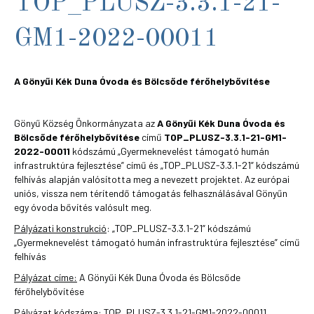
TOP_PLUSZ-3.3.1-21-
GM1-2022-00011
A Gönyűi Kék Duna Óvoda és Bölcsőde férőhelybővítése
Gönyű Község Önkormányzata az
A Gönyűi Kék Duna Óvoda és
Bölcsőde férőhelybővítése
című
TOP_PLUSZ-3.3.1-21-GM1-
2022-00011
kódszámú „Gyermeknevelést támogató humán
infrastruktúra fejlesztése” című és „TOP_PLUSZ-3.3.1-21” kódszámú
felhívás alapján valósította meg a nevezett projektet. Az európai
uniós, vissza nem térítendő támogatás felhasználásával Gönyűn
egy óvoda bővítés valósult meg.
Pályázati konstrukció
: „TOP_PLUSZ-3.3.1-21” kódszámú
„Gyermeknevelést támogató humán infrastruktúra fejlesztése” című
felhívás
Pályázat címe:
A Gönyűi Kék Duna Óvoda és Bölcsőde
férőhelybővítése
Pályázat kódszáma:
TOP_PLUSZ-3.3.1-21-GM1-2022-00011