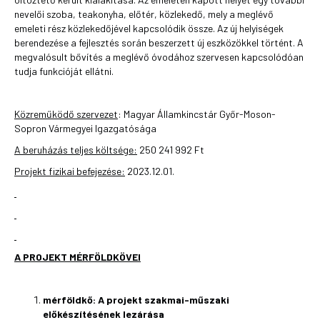
nevelői szoba, teakonyha, előtér, közlekedő, mely a meglévő
emeleti rész közlekedőjével kapcsolódik össze. Az új helyiségek
berendezése a fejlesztés során beszerzett új eszközökkel történt. A
megvalósult bővítés a meglévő óvodához szervesen kapcsolódóan
tudja funkcióját ellátni.
Közreműködő szervezet
: Magyar Államkincstár Győr-Moson-
Sopron Vármegyei Igazgatósága
A beruházás teljes költsége:
250 241 992 Ft
Projekt fizikai befejezése:
2023.12.01.
A PROJEKT MÉRFÖLDKÖVEI
mérföldkő:
A projekt szakmai-műszaki
előkészítésének lezárása