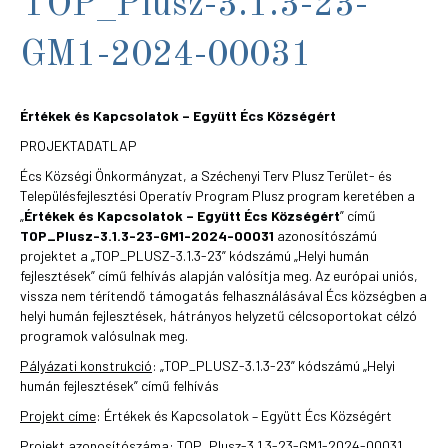
TOP_Plusz-3.1.3-23-
GM1-2024-00031
Értékek és Kapcsolatok – Együtt Écs Községért
PROJEKTADATLAP
Écs Községi Önkormányzat, a Széchenyi Terv Plusz Terület- és
Településfejlesztési Operatív Program Plusz program keretében a
„
Értékek és Kapcsolatok – Együtt Écs Községért
” című
TOP_Plusz-3.1.3-23-GM1-2024-00031
azonosítószámú
projektet a „TOP_PLUSZ-3.1.3-23” kódszámú „Helyi humán
fejlesztések” című felhívás alapján valósítja meg. Az európai uniós,
vissza nem térítendő támogatás felhasználásával Écs községben a
helyi humán fejlesztések, hátrányos helyzetű célcsoportokat célzó
programok valósulnak meg.
Pályázati konstrukció
: „TOP_PLUSZ-3.1.3-23” kódszámú „Helyi
humán fejlesztések” című felhívás
Projekt címe
: Értékek és Kapcsolatok – Együtt Écs Községért
Projekt azonosítószáma
: TOP_Plusz-3.1.3-23-GM1-2024-00031