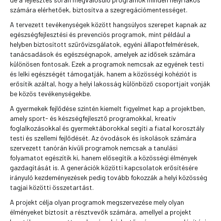
számára elérhetőek, biztosítva a szegregációmentességet.
A tervezett tevékenységek között hangsúlyos szerepet kapnak az
egészségfejlesztési és prevenciós programok, mint például a
helyben biztosított szűrővizsgálatok, egyéni állapotfelmérések,
tanácsadások és egészségnapok, amelyek az idősek számára
különösen fontosak. Ezek a programok nemcsak az egyének testi
és lelki egészségét támogatják, hanem a közösségi kohéziót is
erősítik azáltal, hogy a helyi lakosság különböző csoportjait vonják
be közös tevékenységekbe.
A gyermekek fejlődése szintén kiemelt figyelmet kap a projektben,
amely sport- és készségfejlesztő programokkal, kreatív
foglalkozásokkal és gyermektáborokkal segíti a fiatal korosztály
testi és szellemi fejlődését. Az óvodások és iskolások számára
szervezett tanórán kívüli programok nemcsak a tanulási
folyamatot egészítik ki, hanem elősegítik a közösségi élmények
gazdagítását is. A generációk közötti kapcsolatok erősítésére
irányuló kezdeményezések pedig tovább fokozzák a helyi közösség
tagjai közötti összetartást.
A projekt célja olyan programok megszervezése mely olyan
élményeket biztosít a résztvevők számára, amellyel a projekt