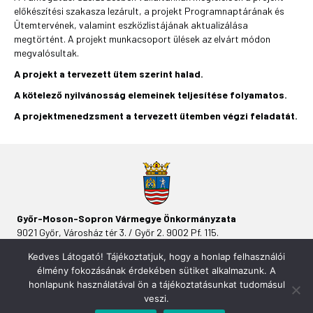
előkészítési szakasza lezárult, a projekt Programnaptárának és
Ütemtervének, valamint eszközlistájának aktualizálása
megtörtént. A projekt munkacsoport ülések az elvárt módon
megvalósultak.
A projekt a tervezett ütem szerint halad.
A kötelező nyilvánosság elemeinek teljesítése folyamatos.
A projektmenedzsment a tervezett ütemben végzi feladatát.
Győr-Moson-Sopron Vármegye Önkormányzata
9021 Győr, Városház tér 3. / Győr 2. 9002 Pf. 115.
Kedves Látogató! Tájékoztatjuk, hogy a honlap felhasználói
élmény fokozásának érdekében sütiket alkalmazunk. A
honlapunk használatával ön a tájékoztatásunkat tudomásul
veszi.