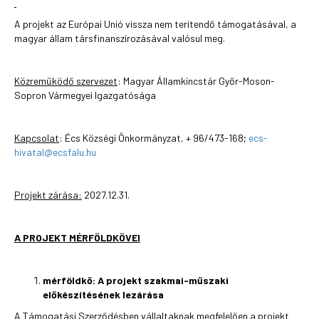
A projekt az Európai Unió vissza nem terítendő támogatásával, a
magyar állam társfinanszírozásával valósul meg.
Közreműködő szervezet
: Magyar Államkincstár Győr-Moson-
Sopron Vármegyei Igazgatósága
Kapcsolat
: Écs Községi Önkormányzat, + 96/473-168;
ecs-
hivatal@ecsfalu.hu
Projekt zárása:
2027.12.31.
A PROJEKT MÉRFÖLDKÖVEI
mérföldkő:
A projekt szakmai-műszaki
előkészítésének lezárása
A Támogatási Szerződésben vállaltaknak megfelelően a projekt