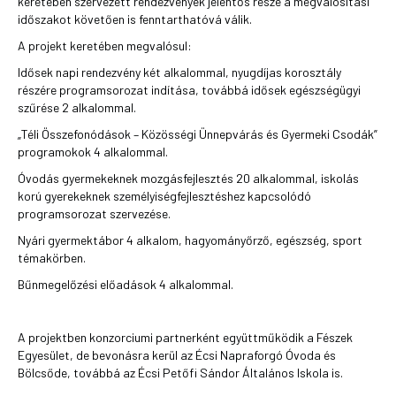
keretében szervezett rendezvények jelentős része a megvalósítási
időszakot követően is fenntarthatóvá válik.
A projekt keretében megvalósul:
Idősek napi rendezvény két alkalommal, nyugdíjas korosztály
részére programsorozat indítása, továbbá idősek egészségügyi
szűrése 2 alkalommal.
„Téli Összefonódások – Közösségi Ünnepvárás és Gyermeki Csodák”
programokok 4 alkalommal.
Óvodás gyermekeknek mozgásfejlesztés 20 alkalommal, iskolás
korú gyerekeknek személyiségfejlesztéshez kapcsolódó
programsorozat szervezése.
Nyári gyermektábor 4 alkalom, hagyományőrző, egészség, sport
témakörben.
Bűnmegelőzési előadások 4 alkalommal.
A projektben konzorciumi partnerként együttműködik a Fészek
Egyesület, de bevonásra kerül az Écsi Napraforgó Óvoda és
Bölcsőde, továbbá az Écsi Petőfi Sándor Általános Iskola is.