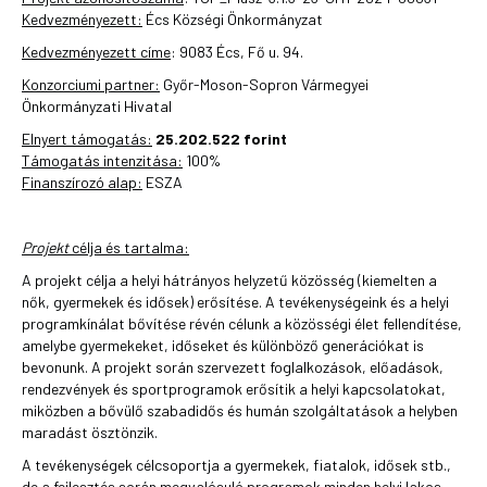
Kedvezményezett:
Écs Községi Önkormányzat
Kedvezményezett címe
: 9083 Écs, Fő u. 94.
Konzorciumi partner:
Győr-Moson-Sopron Vármegyei
Önkormányzati Hivatal
Elnyert támogatás:
25.202.522 forint
Támogatás intenzitása:
100%
Finanszírozó alap:
ESZA
Projekt
célja és tartalma:
A projekt célja a helyi hátrányos helyzetű közösség (kiemelten a
nők, gyermekek és idősek) erősítése. A tevékenységeink és a helyi
programkínálat bővítése révén célunk a közösségi élet fellendítése,
amelybe gyermekeket, időseket és különböző generációkat is
bevonunk. A projekt során szervezett foglalkozások, előadások,
rendezvények és sportprogramok erősítik a helyi kapcsolatokat,
miközben a bővülő szabadidős és humán szolgáltatások a helyben
maradást ösztönzik.
A tevékenységek célcsoportja a gyermekek, fiatalok, idősek stb.,
de a fejlesztés során megvalósuló programok minden helyi lakos