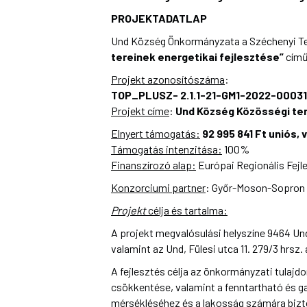
PROJEKTADATLAP
Und Község Önkormányzata a Széchenyi Terv
tereinek energetikai fejlesztése”
cím
Projekt azonosítószáma
:
TOP_PLUSZ-
2.1.1-21-GM1-2022-00031
Projekt címe
:
Und Község Közösségi ter
Elnyert támogatás:
92 995 841 Ft
uniós, 
Támogatás intenzitása:
100%
Finanszírozó alap:
Európai Regionális Fejl
Konzorciumi partner
: Győr-Moson-Sopron 
Projekt
célja és tartalma:
A projekt megvalósulási helyszíne 9464 Und,
valamint az Und, Fülesi utca 11. 279/3 hrsz.
A fejlesztés célja az önkormányzati tulajd
csökkentése, valamint a fenntartható és g
mérsékléséhez és a lakosság számára bizto