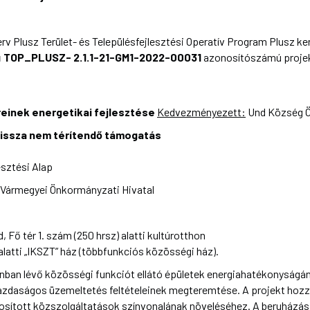
 Plusz Terület- és Településfejlesztési Operatív Program Plusz ke
ű
TOP_PLUSZ-
2.1.1-21-GM1-2022-00031
azonosítószámú projek
einek energetikai fejlesztése
Kedvezményezett:
Und Község 
vissza nem térítendő támogatás
esztési Alap
Vármegyei Önkormányzati Hivatal
 Fő tér 1. szám (250 hrsz) alatti kultúrotthon
 alatti „IKSZT” ház (többfunkciós közösségi ház).
onban lévő közösségi funkciót ellátó épületek energiahatékonyságán
azdaságos üzemeltetés feltételeinek megteremtése. A projekt hozzáj
sított közszolgáltatások színvonalának növeléséhez. A beruházás 