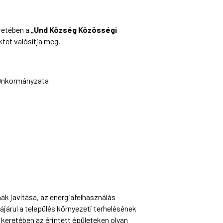
retében a
„Und Község Közösségi
tet valósítja meg.
Önkormányzata
ak javítása, az energiafelhasználás
árul a település környezeti terhelésének
keretében az érintett épületeken olyan