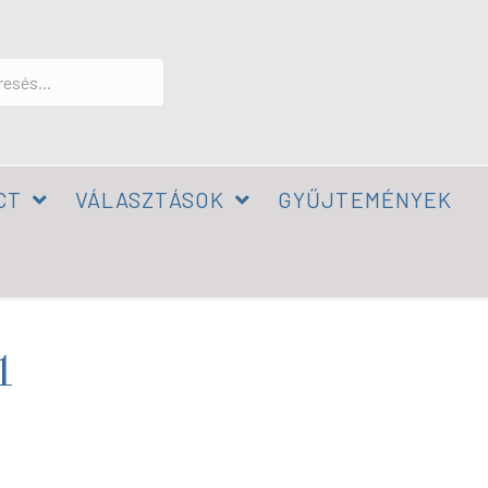
CT
VÁLASZTÁSOK
GYŰJTEMÉNYEK
1