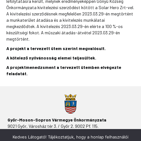
lefolytatásra került, melynek eredményeképpen Gönyű Község
Önkormányzata kivitelezési szerződést kötött a Solar Hero Zrt-vel.
A kivitelezési szerződésnek megfelelően 2023.03.29-én megtörtént
a munkaterület átadása és a kivitelezés munkálatai
megkezdődtek. A kivitelezés 2023.03.29-én elérte a 100 %-os
készültségi fokot. A műszaki átadás-átvétel 2023.03.29-én
megtörtént.
A projekt a tervezett ütem szerint megvalósult.
A kötelező nyilvánosság elemei teljesültek.
A projektmenedzsment a tervezett ütemben elvégezte
feladatát.
Győr-Moson-Sopron Vármegye Önkormányzata
9021 Győr, Városház tér 3. / Győr 2. 9002 Pf. 115.
Kedves Látogató! Tájékoztatjuk, hogy a honlap felhasználói