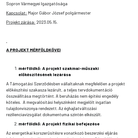
Sopron Vármegyei Igazgatósága
Kapcsolat:
Major Gábor József polgármester
Projekt zárása:
2023.05.15.
A PROJEKT MÉRFÖLDKÖVEI
mérföldkő:
A projekt szakmai-műszaki
előkészítésének lezárása
A Támogatási Szerződésben vállaltaknak megfelelően a projekt
előkészítési szakasza lezárult, a teljes tervdokumentáció
összeállítása megtörtént. A beruházás nem építési engedély
köteles. A megvalósítási helyszínként megjelölt ingatlan
tulajdonviszonya rendezett. Az éghajlatváltozási
rezilienciavizsgálat dokumentuma szintén elkészült.
mérföldkő: A projekt fizikai befejezése
Az energetikai korszerűsítésre vonatkozó beszerzési eljárás