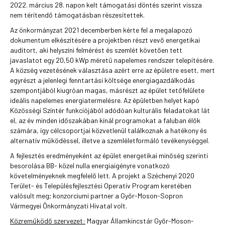
2022. március 28. napon kelt támogatási döntés szerint vissza
nem térítendő támogatásban részesítettek.
Az önkormányzat 2021 decemberben kérte fel a megalapozó
dokumentum elkészítésére a projektben részt vevő energetikai
auditort, aki helyszíni felmérést és szemlét követően tett
javaslatot egy 20,50 kWp méretű napelemes rendszer telepítésére.
A község vezetésének választása azért erre az épületre esett, mert
egyrészt a jelenlegi fenntartási költsége energiagazdálkodás
szempontjából kiugróan magas, másrészt az épület tetőfelülete
ideális napelemes energiatermelésre. Az épületben helyet kapó
Közösségi Színtér funkciójából adódóan kulturális feladatokat lát
el, az év minden időszakában kínál programokat a faluban élők
számára, így célcsoportjai közvetlenül találkoznak a hatékony és
alternatív működéssel, illetve a szemléletformáló tevékenységgel.
A fejlesztés eredményeként az épület energetikai minőség szerinti
besorolása BB- közel nulla energiaigényre vonatkozó
követelményeknek megfelelő lett. A projekt a Széchenyi 2020
Terület- és Településfejlesztési Operatív Program keretében
valósult meg; konzorciumi partner a Győr-Moson-Sopron
Vármegyei Önkormányzati Hivatal volt.
Közreműködő szervezet:
Magyar Államkincstár Győr-Moson-