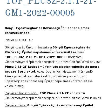
TOP_PLUSZ-2.1.1-21-
GM1-2022-00005
Gönyűi Egészségház és Közösségi Épület napelemes
korszerűsítése
PROJEKTADATLAP
Gönyű Község Önkormányzata a
Gönyűi Egészségház és
Közösségi Épület napelemes korszerűsítése
című
TOP_PLUSZ-2.1.1-21-GM1-2022-00005
kódszámú
„Önkormányzati épületek energetikai korszerűsítése” című és „
TOP
Plusz 2.1.1-21”
kódszámú felhívás alapján valósította meg a
nevezett projektet.
Az európai uniós, vissza nem térítendő
támogatás felhasználásával Gönyű községben a Gönyűi
Egészségház és Közösségi Épület napelemes korszerűsítése
valósult meg.
Pályázati konstrukció:
„
TOP Plusz 2.1.1-21”
kódszámú
„Önkormányzati épületek energetikai korszerűsítése” című felhívás
Pályázat címe:
Gönyűi Egészségház és Közösségi Épület