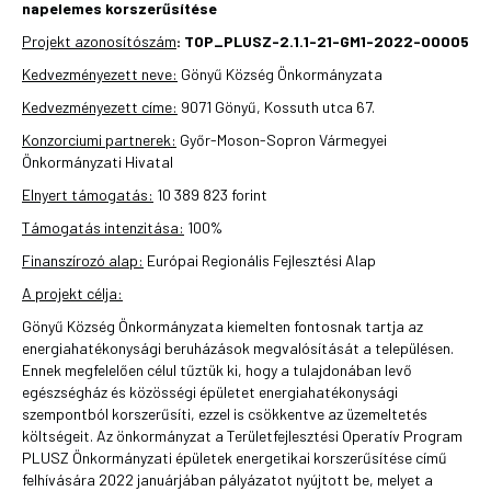
napelemes korszerűsítése
Projekt azonosítószám
: TOP_PLUSZ-2.1.1-21-GM1-2022-00005
Kedvezményezett neve:
Gönyű Község Önkormányzata
Kedvezményezett címe:
9071 Gönyű, Kossuth utca 67.
Konzorciumi partnerek:
Győr-Moson-Sopron Vármegyei
Önkormányzati Hivatal
Elnyert támogatás:
10 389 823 forint
Támogatás intenzitása:
100%
Finanszírozó alap:
Európai Regionális Fejlesztési Alap
A projekt célja:
Gönyű Község Önkormányzata kiemelten fontosnak tartja az
energiahatékonysági beruházások megvalósítását a településen.
Ennek megfelelően célul tűztük ki, hogy a tulajdonában levő
egészségház és közösségi épületet energiahatékonysági
szempontból korszerűsíti, ezzel is csökkentve az üzemeltetés
költségeit. Az önkormányzat a Területfejlesztési Operatív Program
PLUSZ Önkormányzati épületek energetikai korszerűsítése című
felhívására 2022 januárjában pályázatot nyújtott be, melyet a