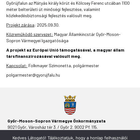
Győrújfalun az Mátyás király körút és Kölcsey Ferenc utcában 1100
méter belterületi út minőségi fejlesztése, valamint
közlekedésbiztonsági fejlesztés valósult meg.
Projekt zárása
: 2025.09.30.
Közreműködő szervezet:
Magyar Államkincstár Győr-Moson-
Sopron Vármegyei Igazgatósága
A projekt az Európai Unió támogatásával, a magyar állam
társfinanszírozásával valósult meg.
Kapcsolat:
Folkmayer Szimonetta, polgármester
polgarmester@gyorujfalu.hu
Győr-Moson-Sopron Vármegye Önkormányzata
9021 Győr, Városház tér 3. / Győr 2. 9002 Pf. 115.
Kedves Látogató! Tájékoztatjuk, hogy a honlap felhasználói