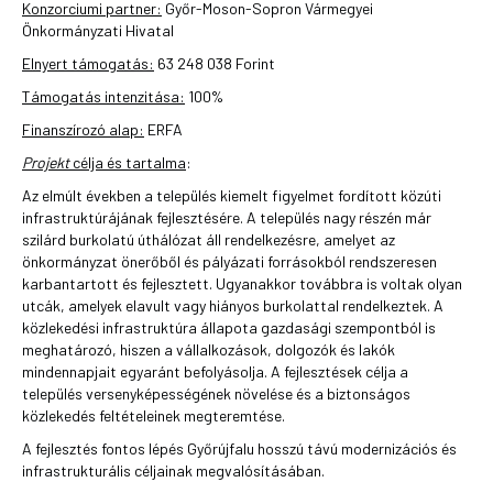
Konzorciumi partner:
Győr-Moson-Sopron Vármegyei
Önkormányzati Hivatal
Elnyert támogatás:
63 248 038 Forint
Támogatás intenzitása:
100%
Finanszírozó alap:
ERFA
Projekt
célja és tartalma
:
Az elmúlt években a település kiemelt figyelmet fordított közúti
infrastruktúrájának fejlesztésére. A település nagy részén már
szilárd burkolatú úthálózat áll rendelkezésre, amelyet az
önkormányzat önerőből és pályázati forrásokból rendszeresen
karbantartott és fejlesztett. Ugyanakkor továbbra is voltak olyan
utcák, amelyek elavult vagy hiányos burkolattal rendelkeztek. A
közlekedési infrastruktúra állapota gazdasági szempontból is
meghatározó, hiszen a vállalkozások, dolgozók és lakók
mindennapjait egyaránt befolyásolja. A fejlesztések célja a
település versenyképességének növelése és a biztonságos
közlekedés feltételeinek megteremtése.
A fejlesztés fontos lépés Győrújfalu hosszú távú modernizációs és
infrastrukturális céljainak megvalósításában.