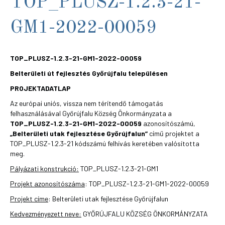
TOP_PLUSZ-1.2.3-21-
GM1-2022-00059
TOP_PLUSZ-1.2.3-21-GM1-2022-00059
Belterületi út fejlesztés Győrújfalu településen
PROJEKTADATLAP
Az európai uniós, vissza nem térítendő támogatás
felhasználásával Győrújfalu Község Önkormányzata a
TOP_PLUSZ-1.2.3-21-GM1-2022-00059
azonosítószámú,
„Belterületi utak fejlesztése Győrújfalun”
című projektet a
TOP_PLUSZ-1.2.3-21 kódszámú felhívás keretében valósította
meg.
Pályázati konstrukció:
TOP_PLUSZ-1.2.3-21-GM1
Projekt azonosítószáma
: TOP_PLUSZ-1.2.3-21-GM1-2022-00059
Projekt címe
: Belterületi utak fejlesztése Győrújfalun
Kedvezményezett neve:
GYŐRÚJFALU KÖZSÉG ÖNKORMÁNYZATA