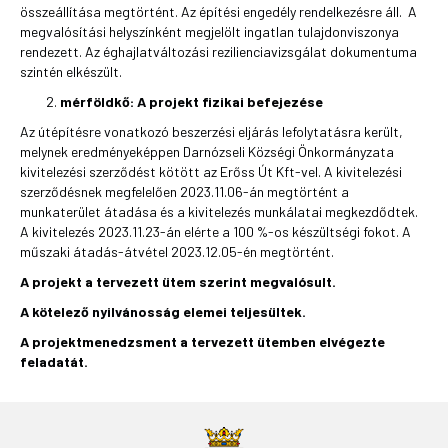
összeállítása megtörtént. Az építési engedély rendelkezésre áll. A
megvalósítási helyszínként megjelölt ingatlan tulajdonviszonya
rendezett. Az éghajlatváltozási rezilienciavizsgálat dokumentuma
szintén elkészült.
mérföldkő: A projekt fizikai befejezése
Az útépítésre vonatkozó beszerzési eljárás lefolytatásra került,
melynek eredményeképpen Darnózseli Községi Önkormányzata
kivitelezési szerződést kötött az Erőss Út Kft-vel. A kivitelezési
szerződésnek megfelelően 2023.11.06-án megtörtént a
munkaterület átadása és a kivitelezés munkálatai megkezdődtek.
A kivitelezés 2023.11.23-án elérte a 100 %-os készültségi fokot. A
műszaki átadás-átvétel 2023.12.05-én megtörtént.
A projekt a tervezett ütem szerint megvalósult.
A kötelező nyilvánosság elemei teljesültek.
A projektmenedzsment a tervezett ütemben elvégezte
feladatát.