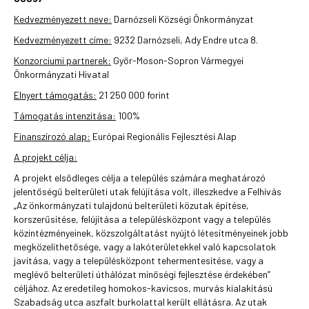
Kedvezményezett neve:
Darnózseli Községi Önkormányzat
Kedvezményezett címe:
9232 Darnózseli, Ady Endre utca 8.
Konzorciumi partnerek:
Győr-Moson-Sopron Vármegyei
Önkormányzati Hivatal
Elnyert támogatás:
21 250 000 forint
Támogatás intenzitása:
100%
Finanszírozó alap:
Európai Regionális Fejlesztési Alap
A projekt célja:
A projekt elsődleges célja a település számára meghatározó
jelentőségű belterületi utak felújítása volt, illeszkedve a Felhívás
„Az önkormányzati tulajdonú belterületi közutak építése,
korszerűsítése, felújítása a településközpont vagy a település
közintézményeinek, közszolgáltatást nyújtó létesítményeinek jobb
megközelíthetősége, vagy a lakóterületekkel való kapcsolatok
javítása, vagy a településközpont tehermentesítése, vagy a
meglévő belterületi úthálózat minőségi fejlesztése érdekében”
céljához. Az eredetileg homokos-kavicsos, murvás kialakítású
Szabadság utca aszfalt burkolattal került ellátásra. Az utak