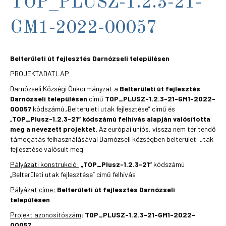
TOP_PLUSZ-1.2.3-21-
GM1-2022-00057
Belterületi út fejlesztés Darnózseli településen
PROJEKTADATLAP
Darnózseli Községi Önkormányzat a
Belterületi út fejlesztés
Darnózseli településen
című
TOP_PLUSZ-1.2.3-21-GM1-2022-
00057
kódszámú „Belterületi utak fejlesztése” című és
„
TOP_Plusz-1.2.3-21”
kódszámú felhívás alapján valósította
meg a nevezett projektet.
Az európai uniós, vissza nem térítendő
támogatás felhasználásával Darnózseli községben belterületi utak
fejlesztése valósult meg.
Pályázati konstrukció:
„TOP_Plusz-1.2.3-21”
kódszámú
„Belterületi utak fejlesztése” című felhívás
Pályázat címe:
Belterületi út fejlesztés Darnózseli
településen
Projekt azonosítószám
: TOP_PLUSZ-1.2.3-21-GM1-2022-
00057