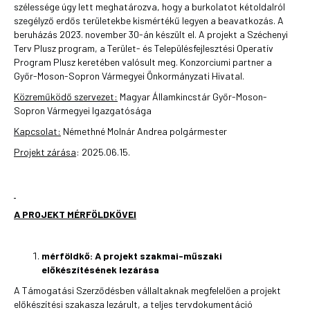
szélessége úgy lett meghatározva, hogy a burkolatot kétoldalról
szegélyző erdős területekbe kismértékű legyen a beavatkozás. A
beruházás 2023. november 30-án készült el. A projekt a Széchenyi
Terv Plusz program, a Terület- és Településfejlesztési Operatív
Program Plusz keretében valósult meg. Konzorciumi partner a
Győr-Moson-Sopron Vármegyei Önkormányzati Hivatal.
Közreműködő szervezet:
Magyar Államkincstár Győr-Moson-
Sopron Vármegyei Igazgatósága
Kapcsolat:
Némethné Molnár Andrea polgármester
Projekt zárása
: 2025.06.15.
A PROJEKT MÉRFÖLDKÖVEI
mérföldkő:
A projekt szakmai-műszaki
előkészítésének lezárása
A Támogatási Szerződésben vállaltaknak megfelelően a projekt
előkészítési szakasza lezárult, a teljes tervdokumentáció