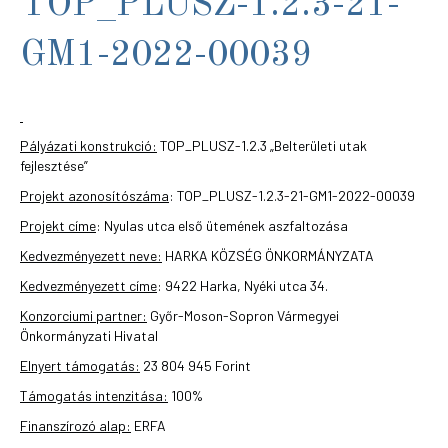
TOP_PLUSZ-1.2.3-21-
GM1-2022-00039
Pályázati konstrukció:
TOP_PLUSZ-1.2.3 „Belterületi utak
fejlesztése”
Projekt azonosítószáma
: TOP_PLUSZ-1.2.3-21-GM1-2022-00039
Projekt címe
: Nyulas utca első ütemének aszfaltozása
Kedvezményezett neve:
HARKA KÖZSÉG ÖNKORMÁNYZATA
Kedvezményezett címe
: 9422 Harka, Nyéki utca 34.
Konzorciumi partner:
Győr-Moson-Sopron Vármegyei
Önkormányzati Hivatal
Elnyert támogatás:
23 804 945 Forint
Támogatás intenzitása:
100%
Finanszírozó alap:
ERFA