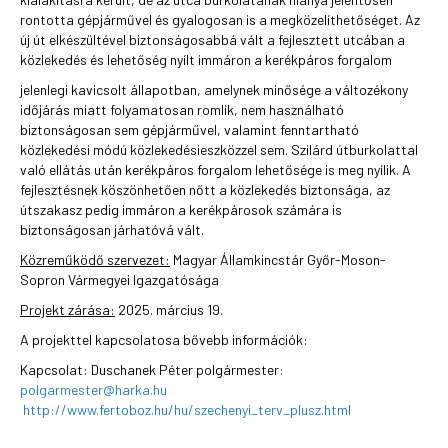
rontotta gépjárművel és gyalogosan is a megközelíthetőséget. Az
új út elkészültével biztonságosabbá vált a fejlesztett utcában a
közlekedés és lehetőség nyílt immáron a kerékpáros forgalom
jelenlegi kavicsolt állapotban, amelynek minősége a változékony
időjárás miatt folyamatosan romlik, nem használható
biztonságosan sem gépjárművel, valamint fenntartható
közlekedési módú közlekedésieszközzel sem. Szilárd útburkolattal
való ellátás után kerékpáros forgalom lehetősége is meg nyílik. A
fejlesztésnek köszönhetően nőtt a közlekedés biztonsága, az
útszakasz pedig immáron a kerékpárosok számára is
biztonságosan járhatóvá vált.
Közreműködő szervezet:
Magyar Államkincstár Győr-Moson-
Sopron Vármegyei Igazgatósága
Projekt zárása:
2025. március 19.
A projekttel kapcsolatosa bővebb információk:
Kapcsolat: Duschanek Péter polgármester:
polgarmester@harka.hu
http://www.fertoboz.hu/hu/szechenyi_terv_plusz.html