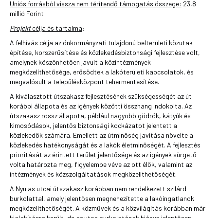
Uniós forrásból vissza nem térítendő támogatás összege:
23,8
millió Forint
Projekt
célja és tartalma
:
A felhívás célja az önkormányzati tulajdonú belterületi közutak
építése, korszerűsítése és közlekedésbiztonsági fejlesztése volt,
amelynek köszönhetően javult a közintézmények
megközelíthetősége, erősödtek a lakóterületi kapcsolatok, és
megvalósult a településközpont tehermentesítése.
A kiválasztott útszakasz fejlesztésének szükségességét az út
korábbi állapota és az igények közötti összhang indokolta. Az
útszakasz rossz állapota, például nagyobb gödrök, kátyúk és
kimosódások, jelentős biztonsági kockázatot jelentett a
közlekedők számára. Emellett az útminőség javítása növelte a
közlekedés hatékonyságát és a lakók életminőségét. A fejlesztés
prioritását az érintett terület jelentősége és az igények sürgető
volta határozta meg, figyelembe véve az ott élők, valamint az
intézmények és közszolgáltatások megközelíthetőségét.
A Nyulas utcai útszakasz korábban nem rendelkezett szilárd
burkolattal, amely jelentősen megnehezítette a lakóingatlanok
megközelíthetőségét. A közművek és a közvilágítás korábban már
kialakításra került, de az utca burkolatának hiánya jelentősen