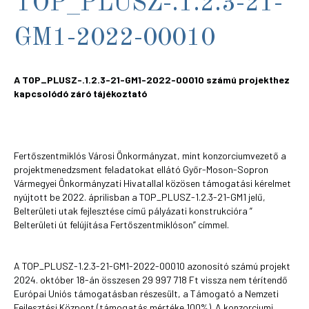
TOP_PLUSZ-.1.2.3-21-
GM1-2022-00010
A TOP_PLUSZ-.1.2.3-21-GM1-2022-00010 számú projekthez
kapcsolódó záró tájékoztató
Fertőszentmiklós Városi Önkormányzat, mint konzorciumvezető a
projektmenedzsment feladatokat ellátó Győr-Moson-Sopron
Vármegyei Önkormányzati Hivatallal közösen támogatási kérelmet
nyújtott be 2022. áprilisban a TOP_PLUSZ-1.2.3-21-GM1 jelű,
Belterületi utak fejlesztése című pályázati konstrukcióra ”
Belterületi út felújítása Fertőszentmiklóson” címmel.
A TOP_PLUSZ-1.2.3-21-GM1-2022-00010 azonosító számú projekt
2024. október 18-án összesen 29 997 718 Ft vissza nem térítendő
Európai Uniós támogatásban részesült, a Támogató a Nemzeti
Fejlesztési Központ (támogatás mértéke 100%). A konzorciumi