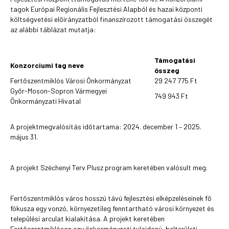
tagok Európai Regionális Fejlesztési Alapból és hazai központi
költségvetési előirányzatból finanszírozott támogatási összegét
az alábbi táblázat mutatja:
Támogatási
Konzorciumi tag neve
összeg
Fertőszentmiklós Városi Önkormányzat
29 247 775 Ft
Győr-Moson-Sopron Vármegyei
749 943 Ft
Önkormányzati Hivatal
A projektmegvalósítás időtartama: 2024. december 1 – 2025.
május 31.
A projekt Széchenyi Terv Plusz program keretében valósult meg.
Fertőszentmiklós város hosszú távú fejlesztési elképzeléseinek fő
fókusza egy vonzó, környezetileg fenntartható városi környezet és
települési arculat kialakítása. A projekt keretében
Fertőszentmiklóson egy önkormányzati tulajdonú, belterületi