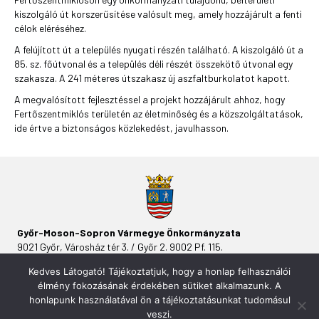
kiszolgáló út korszerűsítése valósult meg, amely hozzájárult a fenti
célok eléréséhez.
A felújított út a település nyugati részén található. A kiszolgáló út a
85. sz. főútvonal és a település déli részét összekötő útvonal egy
szakasza. A 241 méteres útszakasz új aszfaltburkolatot kapott.
A megvalósított fejlesztéssel a projekt hozzájárult ahhoz, hogy
Fertőszentmiklós területén az életminőség és a közszolgáltatások,
ide értve a biztonságos közlekedést, javulhasson.
Győr-Moson-Sopron Vármegye Önkormányzata
9021 Győr, Városház tér 3. / Győr 2. 9002 Pf. 115.
Kedves Látogató! Tájékoztatjuk, hogy a honlap felhasználói
élmény fokozásának érdekében sütiket alkalmazunk. A
honlapunk használatával ön a tájékoztatásunkat tudomásul
veszi.