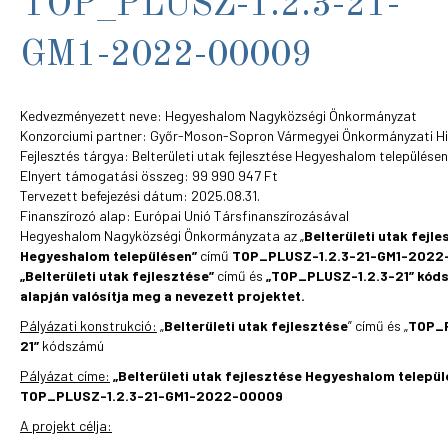
TOP_PLUSZ-1.2.3-21-
GM1-2022-00009
Kedvezményezett neve: Hegyeshalom Nagyközségi Önkormányzat
Konzorciumi partner: Győr-Moson-Sopron Vármegyei Önkormányzati Hi
Fejlesztés tárgya: Belterületi utak fejlesztése Hegyeshalom településen
Elnyert támogatási összeg: 99 990 947 Ft
Tervezett befejezési dátum: 2025.08.31.
Finanszírozó alap: Európai Unió Társfinanszírozásával
Hegyeshalom Nagyközségi Önkormányzata az „
Belterületi utak fejl
Hegyeshalom településen”
című
TOP_PLUSZ-1.2.3-21-GM1-2022
„Belterületi utak fejlesztése”
című és
„TOP_PLUSZ-1.2.3-21” kóds
alapján valósítja meg a nevezett projektet.
Pályázati konstrukció:
„
Belterületi utak fejlesztése
” című és „
TOP_P
21”
kódszámú
Pályázat címe:
„Belterületi utak fejlesztése Hegyeshalom telepü
TOP_PLUSZ-1.2.3-21-GM1-2022-00009
A projekt célja: