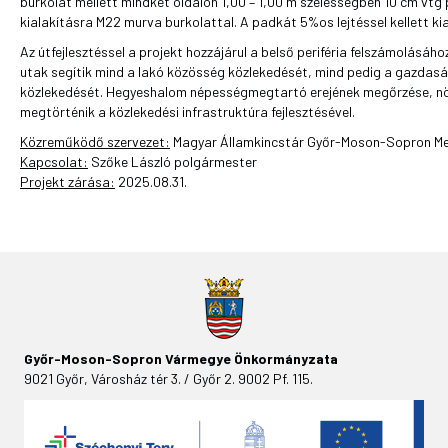
burkolat mellett mindkét oldalon 1,00 – 1,00 m szélességben 10 cm vtg
kialakításra M22 murva burkolattal. A padkát 5%os lejtéssel kellett kia
Az útfejlesztéssel a projekt hozzájárul a belső periféria felszámolásáho
utak segítik mind a lakó közösség közlekedését, mind pedig a gazdasá
közlekedését. Hegyeshalom népességmegtartó erejének megőrzése, nö
megtörténik a közlekedési infrastruktúra fejlesztésével.
Közreműködő szervezet:
Magyar Államkincstár Győr-Moson-Sopron Me
Kapcsolat:
Szőke László polgármester
Projekt zárása:
2025.08.31.
Győr-Moson-Sopron Vármegye Önkormányzata
9021 Győr, Városház tér 3. / Győr 2. 9002 Pf. 115.