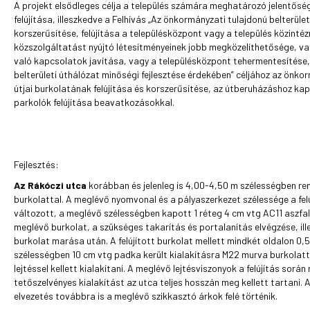
A projekt elsődleges célja a település számára meghatározó jelentőség
felújítása, illeszkedve a Felhívás „Az önkormányzati tulajdonú belterüle
korszerűsítése, felújítása a településközpont vagy a település közinté
közszolgáltatást nyújtó létesítményeinek jobb megközelíthetősége, va
való kapcsolatok javítása, vagy a településközpont tehermentesítése
belterületi úthálózat minőségi fejlesztése érdekében” céljához az önkor
útjai burkolatának felújítása és korszerűsítése, az útberuházáshoz k
parkolók felújítása beavatkozásokkal.
Fejlesztés:
Az Rákóczi utca
korábban és jelenleg is 4,00-4,50 m szélességben ren
burkolattal. A meglévő nyomvonal és a pályaszerkezet szélessége a fel
változott, a meglévő szélességben kapott 1 réteg 4 cm vtg AC11 aszfa
meglévő burkolat, a szükséges takarítás és portalanítás elvégzése, il
burkolat marása után. A felújított burkolat mellett mindkét oldalon 0,
szélességben 10 cm vtg padka került kialakításra M22 murva burkolat
lejtéssel kellett kialakítani. A meglévő lejtésviszonyok a felújítás sorá
tetőszelvényes kialakítást az utca teljes hosszán meg kellett tartani.
elvezetés továbbra is a meglévő szikkasztó árkok felé történik.