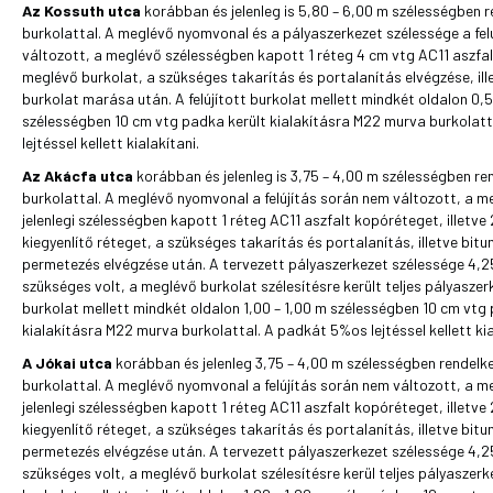
Az Kossuth utca
korábban és jelenleg is 5,80 – 6,00 m szélességben r
burkolattal. A meglévő nyomvonal és a pályaszerkezet szélessége a fel
változott, a meglévő szélességben kapott 1 réteg 4 cm vtg AC11 aszfa
meglévő burkolat, a szükséges takarítás és portalanítás elvégzése, il
burkolat marása után. A felújított burkolat mellett mindkét oldalon 0,
szélességben 10 cm vtg padka került kialakításra M22 murva burkolat
lejtéssel kellett kialakítani.
Az Akácfa utca
korábban és jelenleg is 3,75 – 4,00 m szélességben ren
burkolattal. A meglévő nyomvonal a felújítás során nem változott, a m
jelenlegi szélességben kapott 1 réteg AC11 aszfalt kopóréteget, illetve
kiegyenlítő réteget, a szükséges takarítás és portalanítás, illetve bit
permetezés elvégzése után. A tervezett pályaszerkezet szélessége 4,25
szükséges volt, a meglévő burkolat szélesítésre került teljes pályaszerke
burkolat mellett mindkét oldalon 1,00 – 1,00 m szélességben 10 cm vtg
kialakításra M22 murva burkolattal. A padkát 5%os lejtéssel kellett kia
A Jókai utca
korábban és jelenleg 3,75 – 4,00 m szélességben rendelke
burkolattal. A meglévő nyomvonal a felújítás során nem változott, a m
jelenlegi szélességben kapott 1 réteg AC11 aszfalt kopóréteget, illetve
kiegyenlítő réteget, a szükséges takarítás és portalanítás, illetve bit
permetezés elvégzése után. A tervezett pályaszerkezet szélessége 4,25
szükséges volt, a meglévő burkolat szélesítésre kerül teljes pályaszerkez