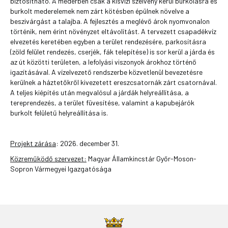
biztosítható. A mederben csak a kisvízi szelvény kerül burkolásra és
burkolt mederelemek nem zárt kötésben épülnek növelve a
beszivárgást a talajba. A fejlesztés a meglévő árok nyomvonalon
történik, nem érint növényzet eltávolítást. A tervezett csapadékvíz
elvezetés keretében egyben a terület rendezésére, parkosításra
(zöld felület rendezés, cserjék, fák telepítése) is sor kerül a járda és
az út közötti területen, a lefolyási viszonyok árokhoz történő
igazításával. A vízelvezető rendszerbe közvetlenül bevezetésre
kerülnek a háztetőkről kivezetett ereszcsatornák zárt csatornával.
A teljes kiépítés után megvalósul a járdák helyreállítása, a
tereprendezés, a terület füvesítése, valamint a kapubejárók
burkolt felületű helyreállítása is.
Projekt zárása
: 2026. december 31.
Közreműködő szervezet:
Magyar Államkincstár Győr-Moson-
Sopron Vármegyei Igazgatósága