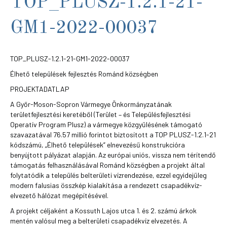
TOP_PLUSZ-1.2.1-21-
GM1-2022-00037
TOP_PLUSZ-1.2.1-21-GM1-2022-00037
Élhető települések fejlesztés Románd községben
PROJEKTADATLAP
A Győr-Moson-Sopron Vármegye Önkormányzatának
területfejlesztési keretéből (Terület – és Településfejlesztési
Operatív Program Plusz) a vármegye közgyűlésének támogató
szavazatával 76.57 millió forintot biztosított a TOP PLUSZ-1.2.1-21
kódszámú, „Élhető települések” elnevezésű konstrukcióra
benyújtott pályázat alapján. Az európai uniós, vissza nem térítendő
támogatás felhasználásával Románd községben a projekt által
folytatódik a település belterületi vízrendezése, ezzel egyidejűleg
modern falusias összkép kialakítása a rendezett csapadékvíz-
elvezető hálózat megépítésével.
A projekt céljaként a Kossuth Lajos utca 1. és 2. számú árkok
mentén valósul meg a belterületi csapadékvíz elvezetés. A