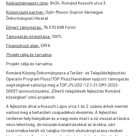
Kedvezményezett címe
: 8434, Románd Kossuth utca 3.
Konzorciumi partner:
Győr-Moson-Sopron Vármegyei
Önkormányzati Hivatal
Elnyert támogatás:
76 570 698 Forint
Támogatás intenzitása:
100%
Finanszírozó alap:
ERFA
Projekt
célja és tartalma
:
Projekt célja és tartalma:
Románd Község Önkormányzata a Terület- és Településfejlesztési
Operatív Program Plusz (TOP Plusz) keretében nyújtott támogatás
segítségével valósítja meg a TOP_PLUSZ-1.2.1-21-GM1-2022-
00037 azonosítószámú, „Élhető települések fejlesztés Románd
községben” című projektet.
A fejlesztés által a Kossuth Lajos utca 1. és 2. számú árkok mentén
valósul meg a belterületi csapadékvíz elvezetés. A fejlesztési
területen hely hiányában és a nagy esés miatt a víz visszatartására
nincs lehetőség, de műszaki kialakításokkal az árokba, zárt
csatornába került víz talajba történő elszivárogtatása részben