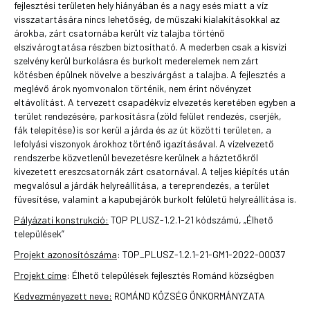
fejlesztési területen hely hiányában és a nagy esés miatt a víz
visszatartására nincs lehetőség, de műszaki kialakításokkal az
árokba, zárt csatornába került víz talajba történő
elszivárogtatása részben biztosítható. A mederben csak a kisvízi
szelvény kerül burkolásra és burkolt mederelemek nem zárt
kötésben épülnek növelve a beszivárgást a talajba. A fejlesztés a
meglévő árok nyomvonalon történik, nem érint növényzet
eltávolítást. A tervezett csapadékvíz elvezetés keretében egyben a
terület rendezésére, parkosításra (zöld felület rendezés, cserjék,
fák telepítése) is sor kerül a járda és az út közötti területen, a
lefolyási viszonyok árokhoz történő igazításával. A vízelvezető
rendszerbe közvetlenül bevezetésre kerülnek a háztetőkről
kivezetett ereszcsatornák zárt csatornával. A teljes kiépítés után
megvalósul a járdák helyreállítása, a tereprendezés, a terület
füvesítése, valamint a kapubejárók burkolt felületű helyreállítása is.
Pályázati konstrukció:
TOP PLUSZ-1.2.1-21 kódszámú, „Élhető
települések”
Projekt azonosítószáma
: TOP_PLUSZ-1.2.1-21-GM1-2022-00037
Projekt címe
: Élhető települések fejlesztés Románd községben
Kedvezményezett neve:
ROMÁND KÖZSÉG ÖNKORMÁNYZATA