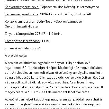
Kedvezményezett neve:
Tápszentmiklós Község Önkormányzata
Kedvezményezett címe
: 9094 Tápszentmiklós, Fő utca 146.
Konzorciumi partner:
Győr-Moson-Sopron Vármegyei
Önkormányzati Hivatal
Elnyert támogatás
: 278,47 millió forint
Támogatás intenzitása
: 100%
Finanszírozó alap:
ERFA
A projekt célja:
A projekt célkitűzése, egy önkormányzati tulajdonban levő
ingatlanon 150 főt kiszolgálni képes közösségi ház megvalósítása
volt. A településen nem volt olyan létesítmény, amely alkalmas lett
volna a közösség kulturális, szabadidős igényeit kielégíteni. Régóta
vágya volt az itt élőknek egy közösségi ház. Az új létesítmény
költségcsökkentés céljából a Polgármesteri Hivatal udvarán került
megépítésre, a 3907 m2-es telekméret ezt lehetővé tette.
Az épületben helyet kapott egy nagyterem színpaddal, egy ruhatár,
valamint megfelelő méretű és számú vizesblokk. A közösségi ház
épülete akadálymentesen került megvalósításra az