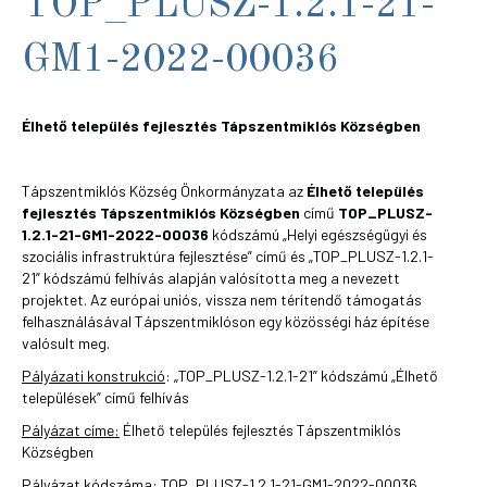
TOP_PLUSZ-1.2.1-21-
GM1-2022-00036
Élhető település fejlesztés Tápszentmiklós Községben
Tápszentmiklós Község Önkormányzata az
Élhető település
fejlesztés Tápszentmiklós Községben
című
TOP_PLUSZ-
1.2.1-21-GM1-2022-00036
kódszámú „Helyi egészségügyi és
szociális infrastruktúra fejlesztése” című és „TOP_PLUSZ-1.2.1-
21” kódszámú felhívás alapján valósította meg a nevezett
projektet. Az európai uniós, vissza nem térítendő támogatás
felhasználásával Tápszentmiklóson egy közösségi ház építése
valósult meg.
Pályázati konstrukció
: „TOP_PLUSZ-1.2.1-21” kódszámú „Élhető
települések” című felhívás
Pályázat címe:
Élhető település fejlesztés Tápszentmiklós
Községben
Pályázat kódszáma:
TOP_PLUSZ-1.2.1-21-GM1-2022-00036