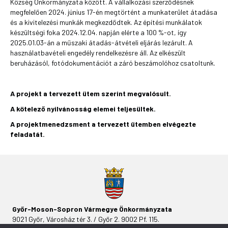
Község Önkormányzata között. A vállalkozási szerződésnek
megfelelően 2024. június 17-én megtörtént a munkaterület átadása
és a kivitelezési munkák megkezdődtek. Az építési munkálatok
készültségi foka 2024.12.04. napján elérte a 100 %-ot, így
2025.01.03-án a műszaki átadás-átvételi eljárás lezárult. A
használatbavételi engedély rendelkezésre áll. Az elkészült
beruházásól, fotódokumentációt a záró beszámolóhoz csatoltunk.
A projekt a tervezett ütem szerint megvalósult.
A kötelező nyilvánosság elemei teljesültek.
A projektmenedzsment a tervezett ütemben elvégezte
feladatát.
Győr-Moson-Sopron Vármegye Önkormányzata
9021 Győr, Városház tér 3. / Győr 2. 9002 Pf. 115.