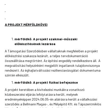
A PROJEKT MÉRFÖLDKÖVEI
mérföldkő:
A projekt szakmai-műszaki
előkészítésének lezárása
A Támogatási Szerződésben vállaltaknak megfelelően a projekt
előkészítési szakasza lezárult, a teljes tervdokumentáció
összeállítása megtörtént. Az építési engedély rendelkezésre áll. A
megvalósítási helyszínként megjelölt ingatlanok tulajdonviszonya
rendezett. Az éghajlatváltozási rezilienciavizsgálat dokumentuma
szintén elkészült.
mérföldkő: A projekt fizikai befejezése
A projekt keretében a kivitelezési munkákra vonatkozó
közbeszerzési eljárás lefolytatásra került, melynek
eredményeképpen 2024.06.05-én aláírásra került a vállalkozási
szerződés a Bellmann Magas-, és Mélyépítő Kft. és Tápszentmiklós