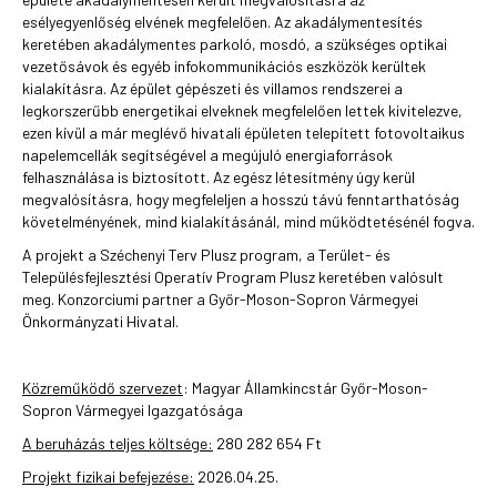
esélyegyenlőség elvének megfelelően. Az akadálymentesítés
keretében akadálymentes parkoló, mosdó, a szükséges optikai
vezetősávok és egyéb infokommunikációs eszközök kerültek
kialakításra. Az épület gépészeti és villamos rendszerei a
legkorszerűbb energetikai elveknek megfelelően lettek kivitelezve,
ezen kívül a már meglévő hivatali épületen telepített fotovoltaikus
napelemcellák segítségével a megújuló energiaforrások
felhasználása is biztosított. Az egész létesítmény úgy kerül
megvalósításra, hogy megfeleljen a hosszú távú fenntarthatóság
követelményének, mind kialakításánál, mind működtetésénél fogva.
A projekt a Széchenyi Terv Plusz program, a Terület- és
Településfejlesztési Operatív Program Plusz keretében valósult
meg. Konzorciumi partner a Győr-Moson-Sopron Vármegyei
Önkormányzati Hivatal.
Közreműködő szervezet
: Magyar Államkincstár Győr-Moson-
Sopron Vármegyei Igazgatósága
A beruházás teljes költsége:
280 282 654 Ft
Projekt fizikai befejezése:
2026.04.25.