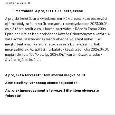
szintén elkészült.
mérföldkő: A projekt fizikai befejezése
A projekt keretében a kivitelezési munkákra vonatkozó beszerzési
eljárás lefolytatásra került, melynek eredményeképpen 2023.09.04-
én aláírásra került a vállalkozási szerződés a Rácz és Társa 2004
Építőipari Kft. és Markotabödöge Község Önkormányzata között. A
vállalkozási szerződésnek megfelelően 2023. szeptember 11-én
megtörtént a munkaterület átadása és a kivitelezési munkák
megkezdődtek. Az építési munkálatok készültségi foka 2024.04.01.
napján elérte a 100 %-ot, így 2024.04.11-án a műszaki átadás-
átvételi eljárás lezárult.
A projekt a tervezett ütem szerint megvalósult.
A kötelező nyilvánosság elemei teljesültek.
A projektmenedzsment a tervezett ütemben elvégezte
feladatát.