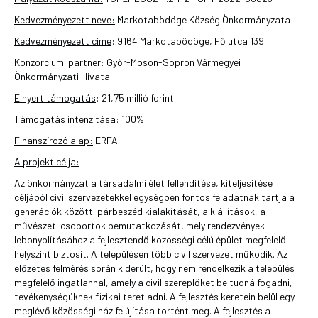
Kedvezményezett neve:
Markotabödöge Község Önkormányzata
Kedvezményezett címe
: 9164 Markotabödöge, Fő utca 139.
Konzorciumi partner:
Győr-Moson-Sopron Vármegyei
Önkormányzati Hivatal
Elnyert támogatás
: 21,75 millió forint
Támogatás intenzitása
: 100%
Finanszírozó alap:
ERFA
A projekt célja:
Az önkormányzat a társadalmi élet fellendítése, kiteljesítése
céljából civil szervezetekkel egységben fontos feladatnak tartja a
generációk közötti párbeszéd kialakítását, a kiállítások, a
művészeti csoportok bemutatkozását, mely rendezvények
lebonyolításához a fejlesztendő közösségi célú épület megfelelő
helyszínt biztosít. A településen több civil szervezet működik. Az
előzetes felmérés során kiderült, hogy nem rendelkezik a település
megfelelő ingatlannal, amely a civil szereplőket be tudná fogadni,
tevékenységüknek fizikai teret adni. A fejlesztés keretein belül egy
meglévő közösségi ház felújítása történt meg. A fejlesztés a