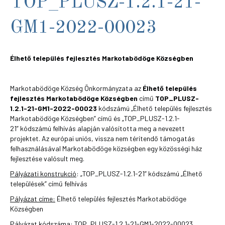
TOP_PLUSZ-1.2.1-21-
GM1-2022-00023
Élhető település fejlesztés Markotabödöge Községben
Markotabödöge Község Önkormányzata az
Élhető település
fejlesztés Markotabödöge Községben
című
TOP_PLUSZ-
1.2.1-21-GM1-2022-00023
kódszámú „Élhető település fejlesztés
Markotabödöge Községben” című és „TOP_PLUSZ-1.2.1-
21” kódszámú felhívás alapján valósította meg a nevezett
projektet. Az európai uniós, vissza nem térítendő támogatás
felhasználásával Markotabödöge községben egy közösségi ház
fejlesztése valósult meg.
Pályázati konstrukció
: „TOP_PLUSZ-1.2.1-21” kódszámú „Élhető
települések” című felhívás
Pályázat címe:
Élhető település fejlesztés Markotabödöge
Községben
Pályázat kódszáma:
TOP_PLUSZ-1.2.1-21-GM1-2022-00023