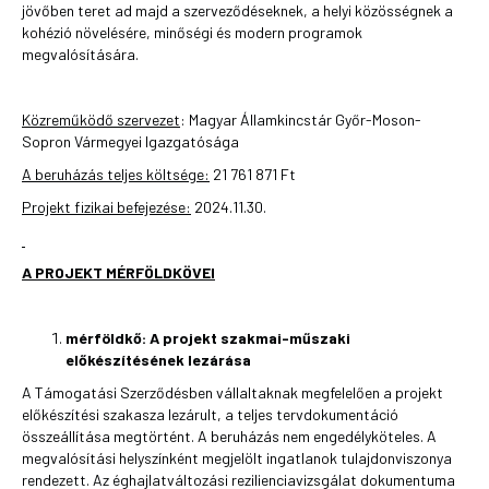
jövőben teret ad majd a szerveződéseknek, a helyi közösségnek a
kohézió növelésére, minőségi és modern programok
megvalósítására.
Közreműködő szervezet
: Magyar Államkincstár Győr-Moson-
Sopron Vármegyei Igazgatósága
A beruházás teljes költsége:
21 761 871 Ft
Projekt fizikai befejezése:
2024.11.30.
A PROJEKT MÉRFÖLDKÖVEI
mérföldkő:
A projekt szakmai-műszaki
előkészítésének lezárása
A Támogatási Szerződésben vállaltaknak megfelelően a projekt
előkészítési szakasza lezárult, a teljes tervdokumentáció
összeállítása megtörtént. A beruházás nem engedélyköteles. A
megvalósítási helyszínként megjelölt ingatlanok tulajdonviszonya
rendezett. Az éghajlatváltozási rezilienciavizsgálat dokumentuma