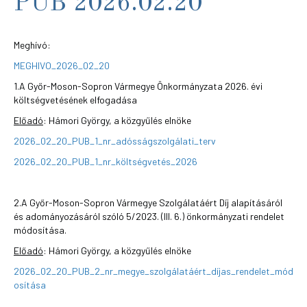
PÜB 2026.02.20
Meghívó:
MEGHIVO_2026_02_20
1.A Győr-Moson-Sopron Vármegye Önkormányzata 2026. évi
költségvetésének elfogadása
Előadó
: Hámori György, a közgyűlés elnöke
2026_02_20_PUB_1_nr_adósságszolgálati_terv
2026_02_20_PUB_1_nr_költségvetés_2026
2.A Győr-Moson-Sopron Vármegye Szolgálatáért Díj alapításáról
és adományozásáról szóló 5/2023. (III. 6.) önkormányzati rendelet
módosítása.
Előadó
: Hámori György, a közgyűlés elnöke
2026_02_20_PUB_2_nr_megye_szolgálatáért_díjas_rendelet_mód
osítása