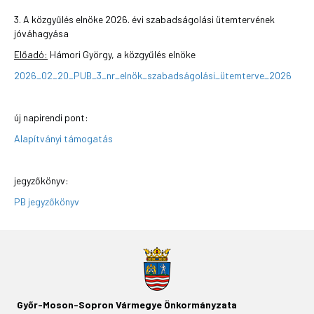
3. A közgyűlés elnöke 2026. évi szabadságolási ütemtervének
jóváhagyása
Előadó:
Hámori György, a közgyűlés elnöke
2026_02_20_PUB_3_nr_elnök_szabadságolási_ütemterve_2026
új napirendi pont:
Alapítványi támogatás
jegyzőkönyv:
PB jegyzőkönyv
Győr-Moson-Sopron Vármegye Önkormányzata