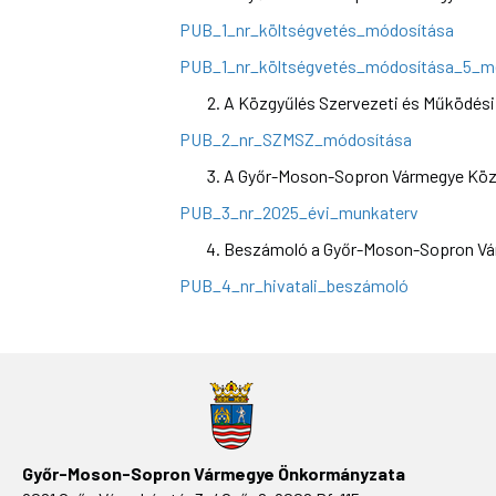
PUB_1_nr_költségvetés_módosítása
PUB_1_nr_költségvetés_módosítása_5_me
A Közgyűlés Szervezeti és Működési S
PUB_2_nr_SZMSZ_módosítása
A Győr-Moson-Sopron Vármegye Közg
PUB_3_nr_2025_évi_munkaterv
Beszámoló a Győr-Moson-Sopron Várm
PUB_4_nr_hivatali_beszámoló
Győr-Moson-Sopron Vármegye Önkormányzata