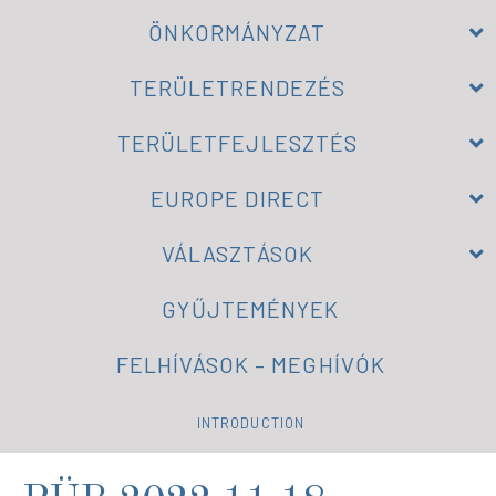
ÖNKORMÁNYZAT
TERÜLETRENDEZÉS
TERÜLETFEJLESZTÉS
EUROPE DIRECT
VÁLASZTÁSOK
GYŰJTEMÉNYEK
FELHÍVÁSOK – MEGHÍVÓK
INTRODUCTION