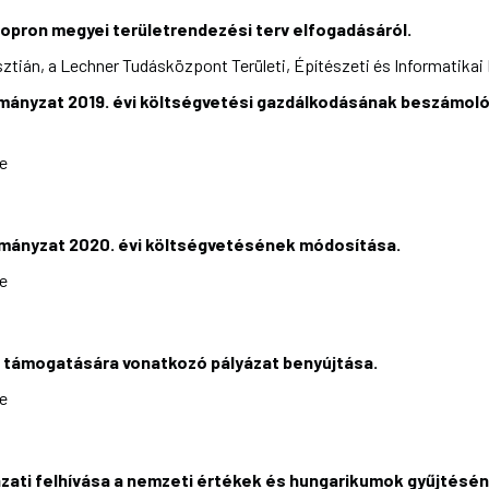
opron megyei területrendezési terv elfogadásáról.
sztián, a Lechner Tudásközpont Területi, Építészeti és Informatika
ányzat 2019. évi költségvetési gazdálkodásának beszámoló
ke
mányzat 2020. évi költségvetésének módosítása.
ke
i támogatására vonatkozó pályázat benyújtása.
ke
yázati felhívása a nemzeti értékek és hungarikumok gyűjtés