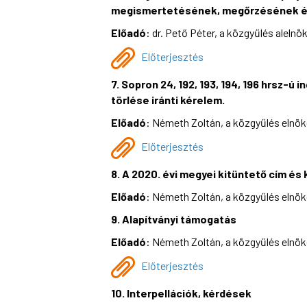
megismertetésének, megőrzésének é
Előadó
: dr. Pető Péter, a közgyűlés alelnö
Előterjesztés
7. Sopron 24, 192, 193, 194, 196 hrsz-
törlése iránti kérelem.
Előadó
: Németh Zoltán, a közgyűlés elnö
Előterjesztés
8. A 2020. évi megyei kitüntető cím és k
Előadó
: Németh Zoltán, a közgyűlés elnö
9. Alapítványi támogatás
Előadó
: Németh Zoltán, a közgyűlés elnö
Előterjesztés
10. Interpellációk, kérdések