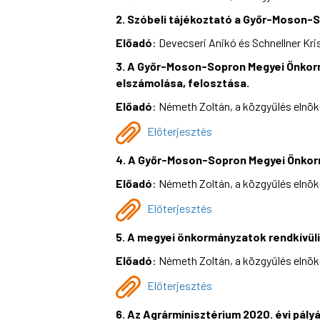
2. Szóbeli tájékoztató a Győr-Moson-S
Előadó
: Devecseri Anikó és Schnellner Kri
3. A Győr-Moson-Sopron Megyei Önkorm
elszámolása, felosztása.
Előadó
: Németh Zoltán, a közgyűlés elnö
Előterjesztés
4. A Győr-Moson-Sopron Megyei Önkor
Előadó
: Németh Zoltán, a közgyűlés elnö
Előterjesztés
5. A megyei önkormányzatok rendkívül
Előadó
: Németh Zoltán, a közgyűlés elnö
Előterjesztés
6. Az Agrárminisztérium 2020. évi pál