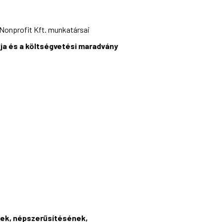
i Nonprofit Kft. munkatársai
ja és a költségvetési maradvány
ének, népszerűsítésének,