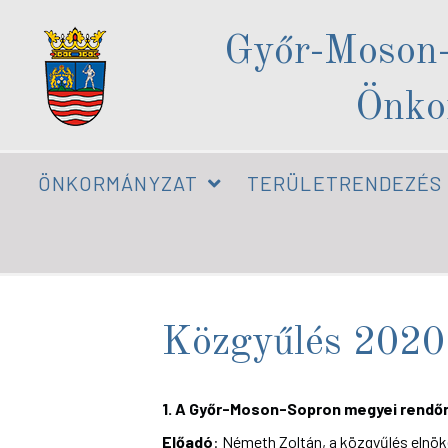
Győr-Moson
Önko
ÖNKORMÁNYZAT
TERÜLETRENDEZÉS
Közgyűlés 2020
1. A Győr-Moson-Sopron megyei rendő
Előadó
: Németh Zoltán, a közgyűlés elnö