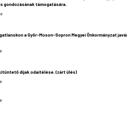
s gondozásának támogatására.
ke
ú ingatlanokon a Győr-Moson-Sopron Megyei Önkormányzat javá
ke
itüntető díjak odaítélése. (zárt ülés)
ke
ke