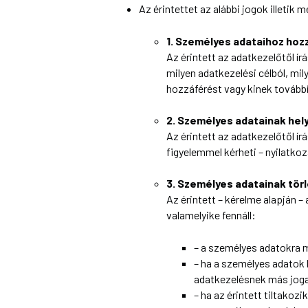
Az érintettet az alábbi jogok illetik 
1. Személyes adataihoz hoz
Az érintett az adatkezelőtől í
milyen adatkezelési célból, mil
hozzáférést vagy kinek továbbí
2. Személyes adatainak hel
Az érintett az adatkezelőtől í
figyelemmel kérheti – nyilatko
3. Személyes adatainak tör
Az érintett – kérelme alapján –
valamelyike fennáll:
– a személyes adatokra m
– ha a személyes adatok 
adatkezelésnek más joga
– ha az érintett tiltakoz