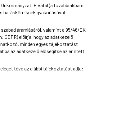
Önkormányzati Hivatal (a továbbiakban:
s hatásköreiknek gyakorlásával
 szabad áramlásáról, valamint a 95/46/EK
n: GDPR) előírja, hogy az adatkezelő
onatkozó, minden egyes tájékoztatást
bbá az adatkezelő elősegítse az érintett
leget téve az alábbi tájékoztatást adja: