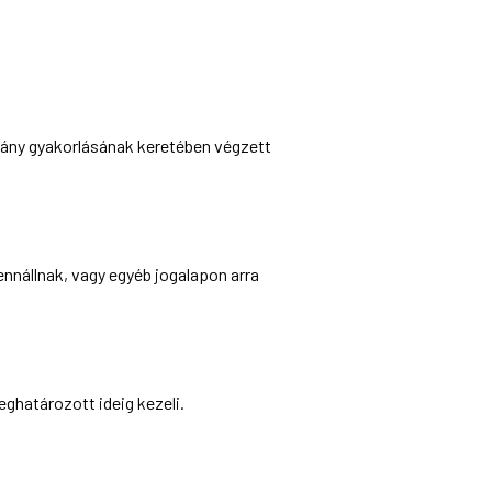
vány gyakorlásának keretében végzett
fennállnak, vagy egyéb jogalapon arra
ghatározott ideig kezeli.