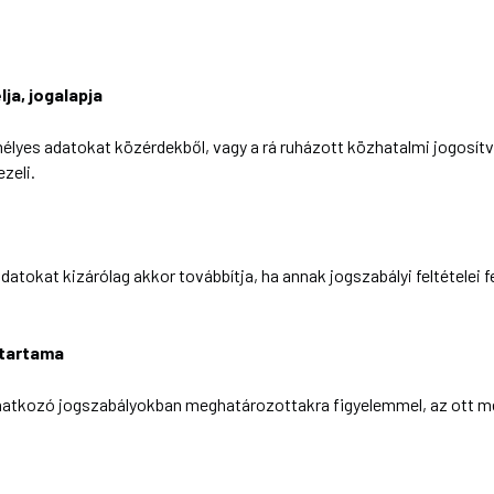
ja, jogalapja
élyes adatokat közérdekből, vagy a rá ruházott közhatalmi jogosít
zeli.
adatokat kizárólag akkor továbbítja, ha annak jogszabályi feltételei 
őtartama
natkozó jogszabályokban meghatározottakra figyelemmel, az ott me