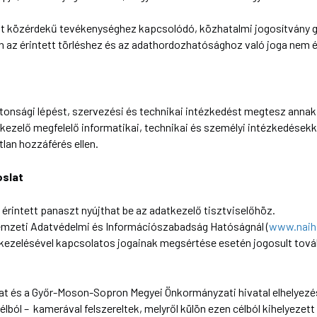
t közérdekű tevékenységhez kapcsolódó, közhatalmi jogosítvány g
az érintett törléshez és az adathordozhatósághoz való joga nem é
onsági lépést, szervezési és technikai intézkedést megtesz annak 
zelő megfelelő informatikai, technikai és személyi intézkedésekkel
lan hozzáférés ellen.
oslat
 érintett panaszt nyújthat be az adatkezelő tisztviselőhöz.
 Nemzeti Adatvédelmi és Információszabadság Hatóságnál (
www.naih
 kezelésével kapcsolatos jogainak megsértése esetén jogosult tová
és a Győr-Moson-Sopron Megyei Önkormányzati hivatal elhelyezésé
célból – kamerával felszereltek, melyről külön ezen célból kihelyezet