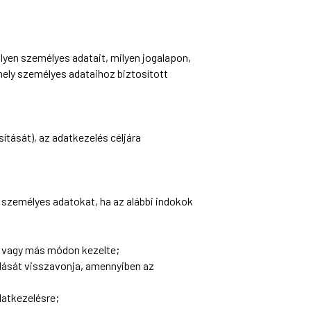
lyen személyes adatait, milyen jogalapon,
, mely személyes adataihoz biztosított
ítását), az adatkezelés céljára
zó személyes adatokat, ha az alábbi indokok
te vagy más módon kezelte;
rulását visszavonja, amennyiben az
adatkezelésre;