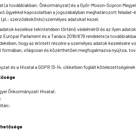
 (a továbbiakban: Önkormányzat) és a Győr-Moson-Sopron Megyei 
évő ügyekkel kapcsolatban a jogszabályban meghatározott feladat-é
(pl.: szerződéskötés) személyes adatokat kezel.
atok kezelése tekintetében történő védelméről és az ilyen adatok
 az Európai Parlament és a Tanács 2016/679 rendelete (a továbbiakba
dekében, hogy az érintett részére a személyes adatok kezelésére v
ő formában, világosan és közérthetően megfogalmazva nyújtsa, tová
at és a Hivatal a GDPR 13-14. cikkeiben foglalt kötelezettségének e
etősége
yei Önkormányzati Hivatal;
;
ltán;
érhetősége