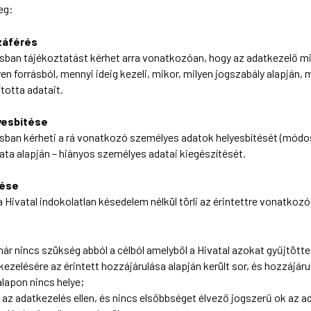
meg:
záférés
rásban tájékoztatást kérhet arra vonatkozóan, hogy az adatkezelő mi
yen forrásból, mennyi ideig kezeli, mikor, milyen jogszabály alapján
totta adatait.
yesbítése
rásban kérheti a rá vonatkozó személyes adatok helyesbítését (módos
zata alapján – hiányos személyes adatai kiegészítését.
lése
 a Hivatal indokolatlan késedelem nélkül törli az érintettre vonatko
ár nincs szükség abból a célból amelyből a Hivatal azokat gyűjtöt
kezelésére az érintett hozzájárulása alapján került sor, és hozzájá
lapon nincs helye;
ik az adatkezelés ellen, és nincs elsőbbséget élvező jogszerű ok az 