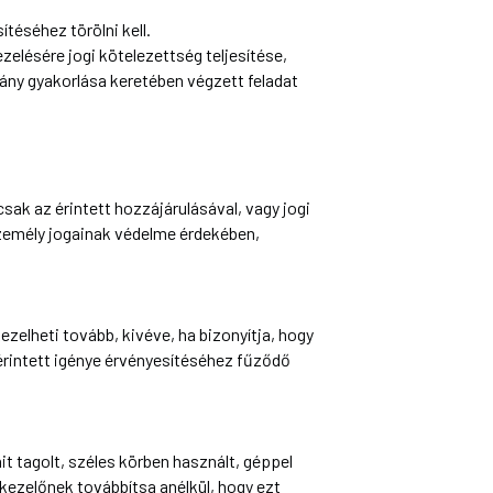
téséhez törölni kell.
zelésére jogi kötelezettség teljesítése,
vány gyakorlása keretében végzett feladat
csak az érintett hozzájárulásával, vagy jogi
zemély jogainak védelme érdekében,
ezelheti tovább, kivéve, ha bizonyítja, hogy
érintett igénye érvényesítéséhez fűződő
it tagolt, széles körben használt, géppel
ezelőnek továbbítsa anélkül, hogy ezt