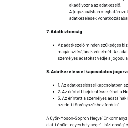
akadályozná az adatkezelő.
A jogszabályban meghatározot
adatkezelések vonatkozásában 
7. Adatbiztonság
Az adatkezelő minden szükséges bizt
magánszférájának védelmét. Az adatke
személyes adatokat védje a jogosulat
8. Adatkezeléssel kapcsolatos jogorv
1. Az adatkezeléssel kapcsolatban az
2. Az érintett bejelentéssel élhet a
3. Az érintett a személyes adatainak
szerinti törvényszékhez fordulni.
A Győr-Moson-Sopron Megyei Önkormányzat 
alatti épület egyes helyiségei – biztonsági 