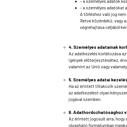
– a személyes adatok kez
– a személyes adatokat a 
A törléshez való jog nem 
illetve közérdekű, vagy 
végrehajtása céljából kerü
4. Személyes adatainak kor
Az adatkezelés korlátozása azt 
igények előterjesztéséhez, ér
valamint az Unió vagy valamely
5. Személyes adatai kezelés
Ha az érintett tiltakozik szemé
az adatkezelést olyan kényszer
jogával szemben.
6. Adathordozhatósághoz va
Az érintett jogosult arra, hogy
olvasható formátumban megkapj