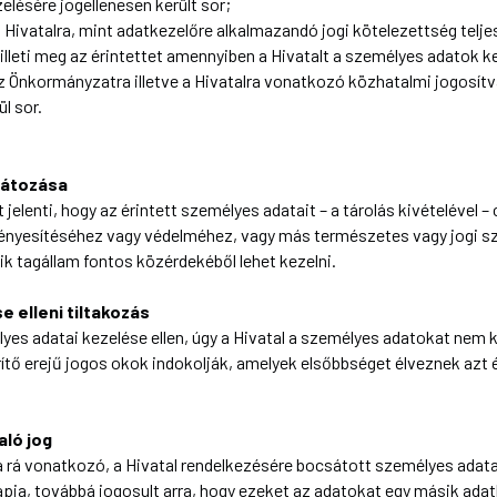
elésére jogellenesen került sor;
Hivatalra, mint adatkezelőre alkalmazandó jogi kötelezettség teljesí
illeti meg az érintettet amennyiben a Hivatalt a személyes adatok ke
az Önkormányzatra illetve a Hivatalra vonatkozó közhatalmi jogosít
l sor.
látozása
jelenti, hogy az érintett személyes adatait – a tárolás kivételével – 
vényesítéséhez vagy védelméhez, vagy más természetes vagy jogi s
ik tagállam fontos közérdekéből lehet kezelni.
e elleni tiltakozás
lyes adatai kezelése ellen, úgy a Hivatal a személyes adatokat nem k
ítő erejű jogos okok indokolják, amelyek elsőbbséget élveznek azt 
ló jog
 a rá vonatkozó, a Hivatal rendelkezésére bocsátott személyes adata
a, továbbá jogosult arra, hogy ezeket az adatokat egy másik adatk