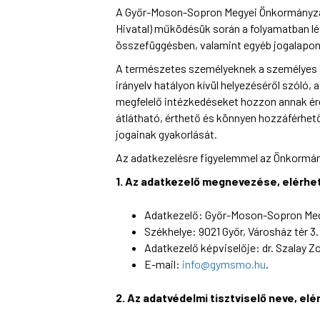
A Győr-Moson-Sopron Megyei Önkormányzat
Hivatal) működésük során a folyamatban l
összefüggésben, valamint egyéb jogalapon 
A természetes személyeknek a személyes ad
irányelv hatályon kívül helyezéséről szóló,
megfelelő intézkedéseket hozzon annak ér
átlátható, érthető és könnyen hozzáférhet
jogainak gyakorlását.
Az adatkezelésre figyelemmel az Önkormányz
1. Az adatkezelő megnevezése, elérh
Adatkezelő: Győr-Moson-Sopron Meg
Székhelye: 9021 Győr, Városház tér 3.
Adatkezelő képviselője: dr. Szalay Zo
E-mail:
info@gymsmo.hu
.
2. Az adatvédelmi tisztviselő neve, el