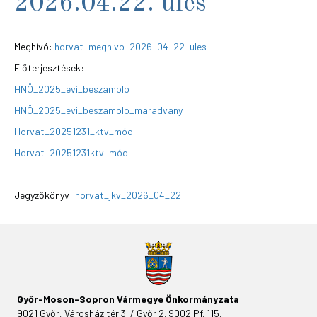
2026.04.22. ülés
Meghívó:
horvat_meghivo_2026_04_22_ules
Előterjesztések:
HNÖ_2025_evi_beszamolo
HNÖ_2025_evi_beszamolo_maradvany
Horvat_20251231_ktv_mód
Horvat_20251231ktv_mód
Jegyzőkönyv:
horvat_jkv_2026_04_22
Győr-Moson-Sopron Vármegye Önkormányzata
9021 Győr, Városház tér 3. / Győr 2. 9002 Pf. 115.