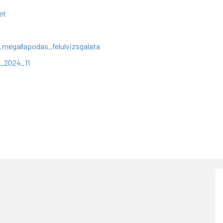
et
egallapodas_felulvizsgalata
_2024_11