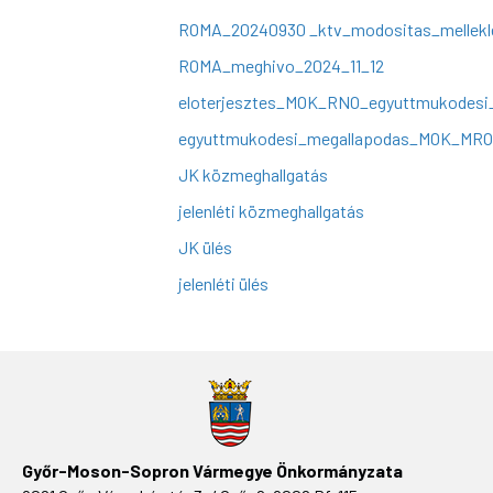
ROMA_20240930 _ktv_modositas_mellekl
ROMA_meghivo_2024_11_12
eloterjesztes_MOK_RNO_egyuttmukodesi_m
egyuttmukodesi_megallapodas_MOK_MRO
JK közmeghallgatás
jelenléti közmeghallgatás
JK ülés
jelenléti ülés
Győr-Moson-Sopron Vármegye Önkormányzata