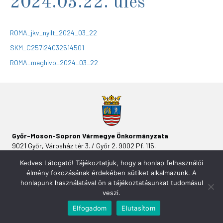
2024.03.22. ülés
ROMA_jkv_nyilt_2024_03_22
SKM_C257i24032514501
ROMA_meghivo_2024_03_22
Győr-Moson-Sopron Vármegye Önkormányzata
9021 Győr, Városház tér 3. / Győr 2. 9002 Pf. 115.
Kedves Látogató! Tájékoztatjuk, hogy a honlap felhasználói
élmény fokozásának érdekében sütiket alkalmazunk. A
honlapunk használatával ön a tájékoztatásunkat tudomásul
veszi.
Elfogadom
Elutasítom