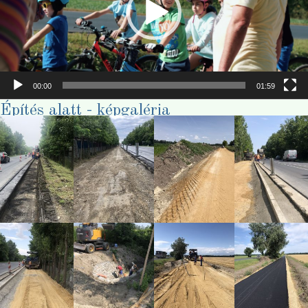
00:00
01:59
Építés alatt - képgaléria