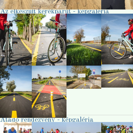
Az elkészült kerékpárút - képgaléria
Átadó rendezvény - képgaléria