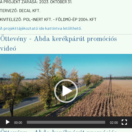
A PROJEKT ZÁRÁSA: 2023. OKTÓBER 31.
TERVEZŐ: DECAL KFT.
KIVITELEZŐ: POL-INERT KFT. - FÖLDMŰ-ÉP 2004. KFT
A projekttájékoztató ide kattintva letölthető.
Öttevény - Abda kerékpárút promóciós
videó
Videólejátszó
00:00
02:00